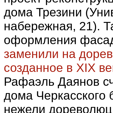
дома Трезини (Уни
набережная, 21). Т
оформления фаса
заменили на доре
созданное в XIX ве
Рафаэль Даянов сч
дома Черкасского 
нежели дореволюц