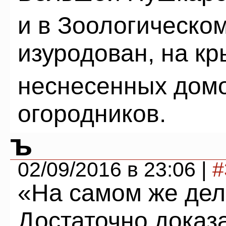
и в Зоологическо
изуродован, на к
неснесенных дом
огородников.
ъ
02/09/2016 в 23:06 |
#
«На самом же деле
Достаточно доказа