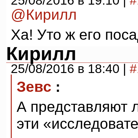
25/08/2016 в 19:10 |
#
@Кирилл
Ха! Уто ж его пос
Кирилл
25/08/2016 в 18:40 |
#
Зевс
:
А представляют л
эти «исследоват