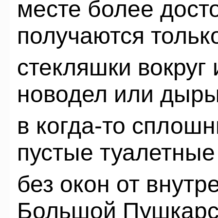
месте более дост
получаются тольк
стекляшки вокру
новодел или дыр
в когда-то сплош
пустые туалетные
без окон от внутр
Большой Пушкарс