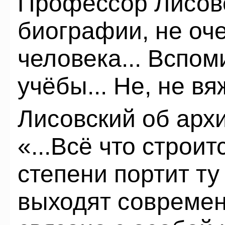
Профессор Лисовс
биографии, не оч
человека... Вспом
учёбы... Не, не вя
Лисовский об арх
«...Всё что строит
степени портит ту
выходят современ