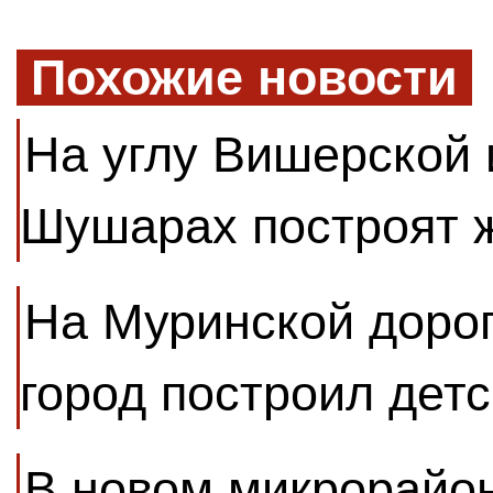
Похожие новости
На углу Вишерской 
Шушарах построят 
На Муринской доро
город построил детс
В новом микрорайон