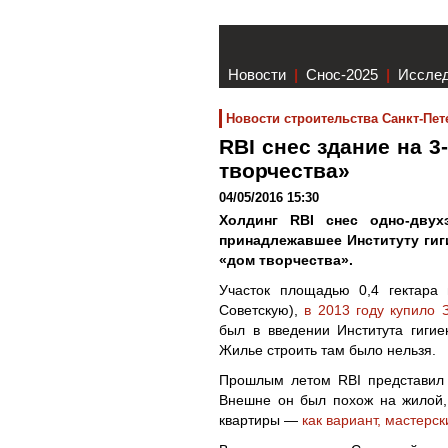
Новости
|
Снос-2025
|
Иссле
Новости строительства Санкт-Пет
RBI снес здание на 3
творчества»
04/05/2016 15:30
Холдинг RBI снес одно-двух
принадлежавшее Институту гиг
«дом творчества».
Участок площадью 0,4 гектара 
Советскую),
в 2013 году купило
был в введении Института гигие
Жилье строить там было нельзя.
Прошлым летом RBI представил п
Внешне он был похож на жилой, 
квартиры —
как вариант, мастерс