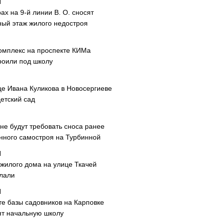
ах на 9-й линии В. О. сносят
ный этаж жилого недостроя
омплекс на проспекте КИМа
роили под школу
це Ивана Куликова в Новосергиеве
етский сад
не будут требовать сноса ранее
нного самостроя на Турбинной
 жилого дома на улице Ткачей
лали
те базы садовников на Карповке
ят начальную школу