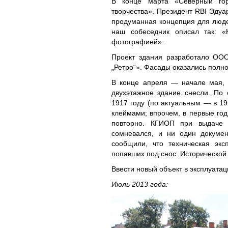
В конце марта «Северный гор
творчества». Президент RBI Эдуар
продуманная концепция для люде
наш собеседник описал так: «К
фотографией».
Проект здания разработало ОО
„Ретро“». Фасады оказались полн
В конце апреля — начале мая, 
двухэтажное здание снесли. По
1917 году (по актуальным — в 19
клеймами; впрочем, в первые год
повторно. КГИОП при выдаче 
сомневался, и ни один докумен
сообщили, что техническая экс
попавших под снос. Исторической 
Ввести новый объект в эксплуатац
Июль 2013 года: