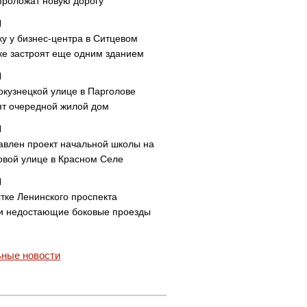
проложат новую дорогу
ку у бизнес-центра в Ситцевом
ке застроят еще одним зданием
окузнецкой улице в Парголове
ят очередной жилой дом
авлен проект начальной школы на
овой улице в Красном Селе
тке Ленинского проспекта
и недостающие боковые проезды
ные новости