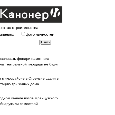
ъектах строительства
омпаниях
фото личностей
навливать фонари памятника
 на Театральной площади не будут
м микрорайоне в Стрельне сдали в
атацию три жилых дома
одном канале возле Французского
обнаружили самострой