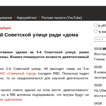
дования
|
#архрейтинг
|
Ратная палата (YouTube)
в об
ербурга
в к
-й Советской улице ради «дома
05/08
этажное здание на 3-й Советской улице, ранее
Восста
иены. Взамен планируется возвести девятиэтажный
Глинке
05/08
на 2-й Советской улице, 4б (выходит также на 3-ю
В ново
 ЗАО «Северный город»
(холдинг RBI). Поскольку надел
эксплу
ны, то он предназначался для научной деятельности.
05/08
роект нового здания на этом месте, девятиэтажного.
На Обв
но в RBI всячески подчеркивали, что внутри будут не
моста 
кие художников
.
04/08