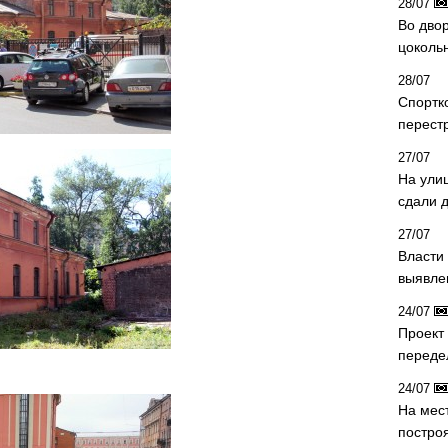
28/07
Во двор
цоколь
28/07
Спортк
перест
27/07
На ули
сдали д
27/07
Власти 
выявле
24/07
Проект
переде
24/07
На мес
постро