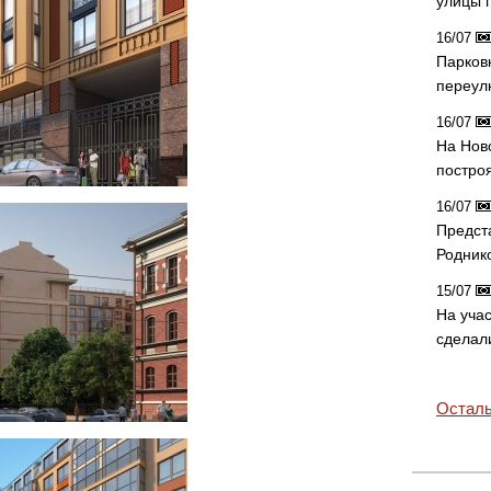
улицы 
16/07
Парков
переул
16/07
На Нов
постро
16/07
Предст
Родник
15/07
На учас
сделал
Осталь