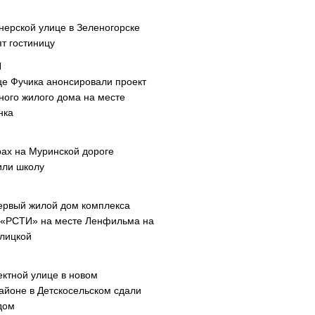
нерской улице в Зеленогорске
т гостиницу
це Фучика анонсировали проект
ного жилого дома на месте
нка
рах на Муринской дороге
или школу
ервый жилой дом комплекса
 «РСТИ» на месте Ленфильма на
лицкой
ектной улице в новом
айоне в Детскосельском сдали
дом