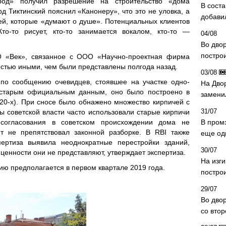
од» получил разрешение на строительство «дома
В сост
д Тиктинский пояснил «Канонеру», что это не уловка, а
добави
й, которые «думают о душе». Потенциальных клиентов
то-то рисует, кто-то занимается вокалом, кто-то —
04/08
Во дво
постро
О «Век», связанное с ООО «Научно-проектная фирма
остью иными, чем были представлены полгода назад.
03/08
по сообщению очевидцев, стоявшее на участке одно-
На Дво
 старым официальным данным, оно было построено в
замени
20-х). При сносе было обнажено множество кирпичей с
31/07
ы советской власти часто использовали старые кирпичи
согласования в советском происхождении дома не
В пром
т не препятствовал законной разборке. В RBI также
еще од
пертиза выявила неоднократные перестройки зданий,
30/07
ценности они не представляют, утверждает экспертиза.
На изг
ию предполагается в первом квартале 2019 года.
постро
29/07
Во дво
со вто