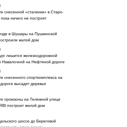
те снесенной «сталинки» в Старо-
пока ничего не построят
езде в Шушары на Пушкинской
построили жилой дом
ург лишится железнодорожной
и Навалочной на Нефтяной дороге
те снесенного спорткомплекса на
дороге высадят деревья
те промзоны на Тележной улице
 RBI построит жилой дом
дальского шоссе до Береговой