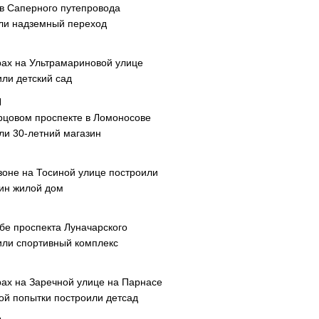
ав Саперного путепровода
ли надземный переход
рах на Ультрамариновой улице
или детский сад
рцовом проспекте в Ломоносове
ли 30-летний магазин
зоне на Тосиной улице построили
ин жилой дом
ибе проспекта Луначарского
или спортивный комплекс
рах на Заречной улице на Парнасе
рой попытки построили детсад