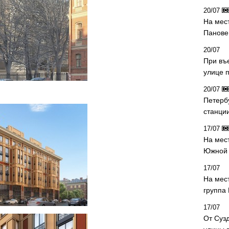
20/07
На мес
Панове 
20/07
При въ
улице 
20/07
Петерб
станци
17/07
На мес
Южной 
17/07
На мес
группа
17/07
От Суз