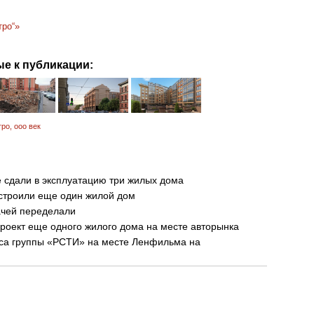
тро“»
е к публикации:
тро
,
ооо век
 сдали в эксплуатацию три жилых дома
остроили еще один жилой дом
ачей переделали
роект еще одного жилого дома на месте авторынка
са группы «РСТИ» на месте Ленфильма на