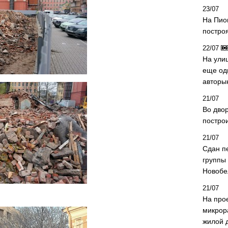
23/07
На Пио
построя
22/07
На ули
еще од
авторы
21/07
Во дво
постро
21/07
Сдан п
группы
Новобе
21/07
На про
микрор
жилой 