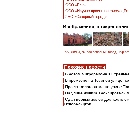
ООО «Век»
ООО «Научно-проектная фирма „Ре
ЗАО «Северный город»
Изображения, прикрепленны
Теги:
жилье
,
rbi
,
зао северный город
,
нпф ре
Похожие новости
В новом микрорайоне в Стрельне
В промзоне на Тосиной улице п
Проект жилого дома на улице Тк
На улице Фучика анонсировали п
Сдан первый жилой дом комплек
Новобелицкой