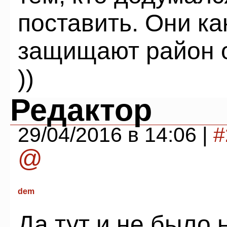
поставить. Они ка
защищают район о
))
Редактор
29/04/2016 в 14:06 |
#
@
dem
Да тут и не было 