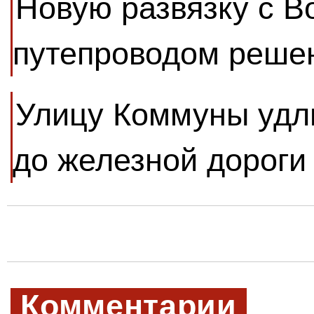
Новую развязку с В
путепроводом решен
Улицу Коммуны удли
до железной дороги
Комментарии