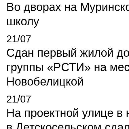
Во дворах на Муринск
школу
21/07
Сдан первый жилой д
группы «РСТИ» на ме
Новобелицкой
21/07
На проектной улице в
в Детскосельском сда