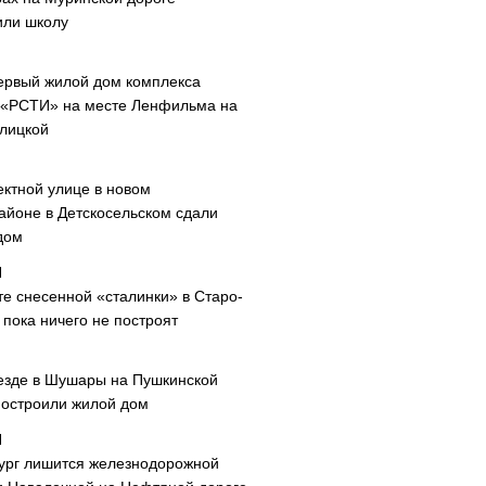
или школу
ервый жилой дом комплекса
 «РСТИ» на месте Ленфильма на
лицкой
ектной улице в новом
айоне в Детскосельском сдали
дом
те снесенной «сталинки» в Старо-
пока ничего не построят
езде в Шушары на Пушкинской
построили жилой дом
ург лишится железнодорожной