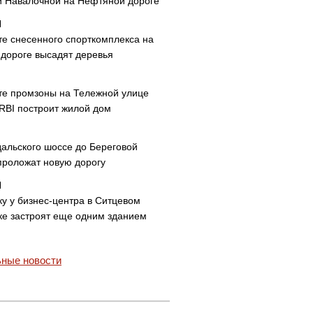
и Навалочной на Нефтяной дороге
те снесенного спорткомплекса на
дороге высадят деревья
те промзоны на Тележной улице
 RBI построит жилой дом
дальского шоссе до Береговой
проложат новую дорогу
ку у бизнес-центра в Ситцевом
ке застроят еще одним зданием
ные новости