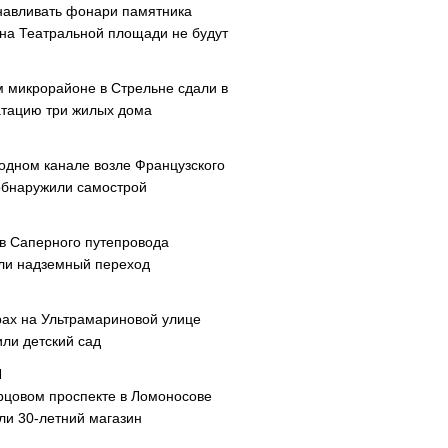
навливать фонари памятника
 на Театральной площади не будут
м микрорайоне в Стрельне сдали в
атацию три жилых дома
одном канале возле Французского
обнаружили самострой
ав Саперного путепровода
ли надземный переход
рах на Ультрамариновой улице
или детский сад
рцовом проспекте в Ломоносове
ли 30-летний магазин