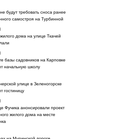
не будут требовать сноса ранее
нного самостроя на Турбинной
 жилого дома на улице Ткачей
лали
те базы садовников на Карповке
ят начальную школу
нерской улице в Зеленогорске
т гостиницу
це Фучика анонсировали проект
ного жилого дома на месте
нка
рах на Муринской дороге