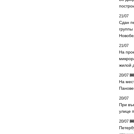
постро
21/07
Сдан п
группы
Новобе
21/07
На про
микрор
жилой 
20/07
На мес
Панове 
20/07
При въ
улице 
20/07
Петерб