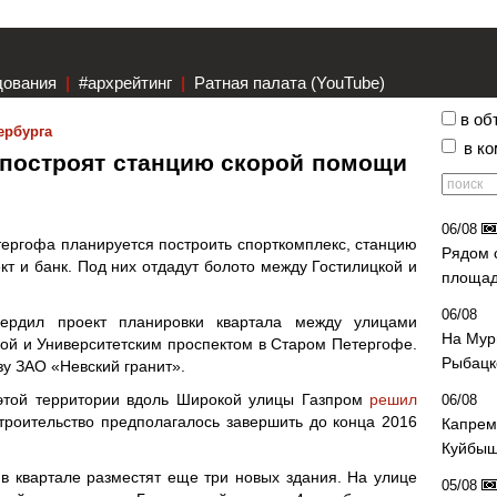
дования
|
#архрейтинг
|
Ратная палата (YouTube)
в об
ербурга
в к
 построят станцию скорой помощи
06/08
тергофа планируется построить спорткомплекс, станцию
Рядом 
т и банк. Под них отдадут болото между Гостилицкой и
площад
06/08
ердил проект планировки квартала между улицами
На Мур
ой и Университетским проспектом в Старом Петергофе.
Рыбацк
зу ЗАО «Невский гранит».
 этой территории вдоль Широкой улицы Газпром
решил
06/08
Строительство предполагалось завершить до конца 2016
Капрем
Куйбыш
в квартале разместят еще три новых здания. На улице
05/08