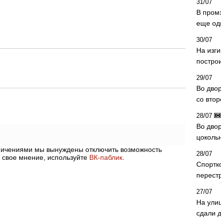
31/07
В пром
еще од
30/07
На изг
постро
29/07
Во дво
со вто
28/07
Во двор
цоколь
аничениями мы вынуждены отключить возможность
28/07
 свое мнение, используйте
ВК-паблик
.
Спортк
перест
27/07
На ули
сдали д