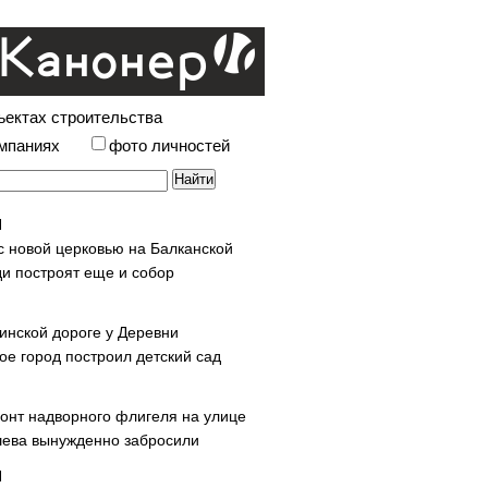
ъектах строительства
омпаниях
фото личностей
с новой церковью на Балканской
и построят еще и собор
инской дороге у Деревни
ое город построил детский сад
онт надворного флигеля на улице
ева вынужденно забросили