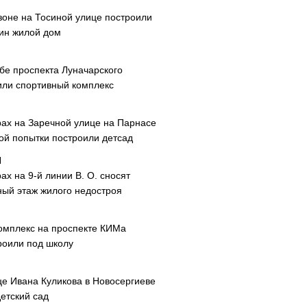
зоне на Тосиной улице построили
ин жилой дом
ибе проспекта Луначарского
или спортивный комплекс
рах на Заречной улице на Парнасе
рой попытки построили детсад
ах на 9-й линии В. О. сносят
ный этаж жилого недостроя
омплекс на проспекте КИМа
роили под школу
це Ивана Куликова в Новосергиеве
етский сад