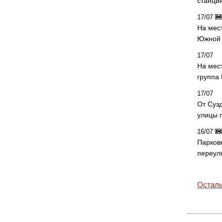
станци
17/07
На мес
Южной 
17/07
На мес
группа
17/07
От Суз
улицы 
16/07
Парков
переул
Осталь