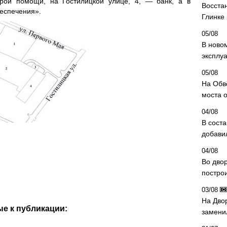
рой помощи, на Гостилицкой улице, 4, — банк, а в
Восста
еспечения».
Глинке
05/08
В ново
эксплу
05/08
На Обв
моста 
04/08
В сост
добави
04/08
Во дво
постро
03/08
На Дво
е к публикации:
замени