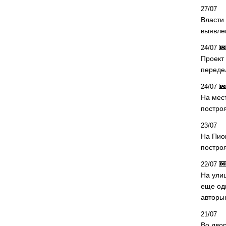
27/07
Власти 
выявле
24/07
Проект
переде
24/07
На мес
постро
23/07
На Пио
построя
22/07
На ули
еще од
авторы
21/07
Во дво