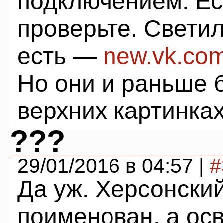
подключением. Ес
проверьте. Свети
есть —
new.vk.co
Но они и раньше 
верхних картинках
???
29/01/2016 в 04:57 |
#
Да уж. Херсонски
поименован, а ос