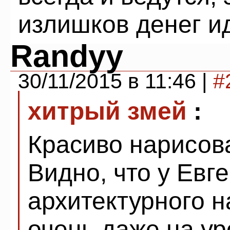
излишков денег ид
Randyy
30/11/2015 в 11:46 |
#
хитрый змей
:
Красиво нарисова
Видно, что у Евг
архитектурного 
очень даже на ур