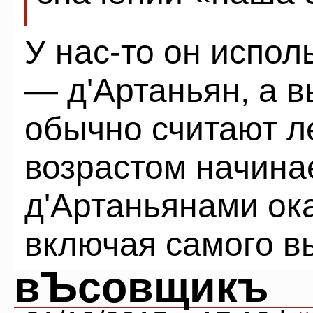
У нас-то он испол
— д'Артаньян, а в
обычно считают ле
возрастом начина
д'Артаньянами ок
включая самого в
вЪсовщикъ