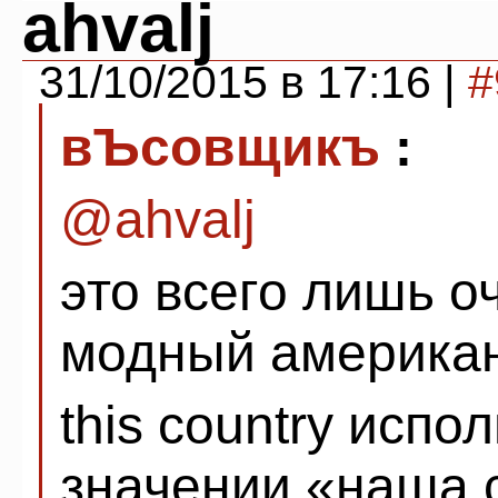
ahvalj
31/10/2015 в 17:16 |
#
вЪсовщикъ
:
@ahvalj
это всего лишь о
модный американ
this country испо
значении «наша с