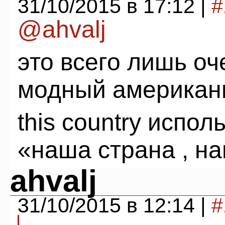
31/10/2015 в 17:12 |
#
@ahvalj
это всего лишь о
модный американи
this country испол
«наша страна , н
ahvalj
31/10/2015 в 12:14 |
#