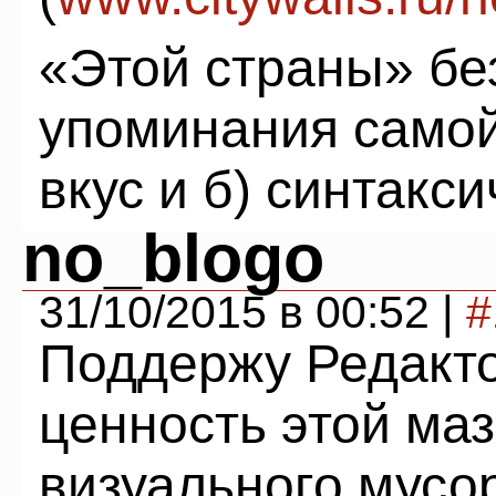
«Этой страны» б
упоминания самой
вкус и б) синтакс
no_blogo
31/10/2015 в 00:52 |
#
Поддержу Редакто
ценность этой ма
визуального мусо