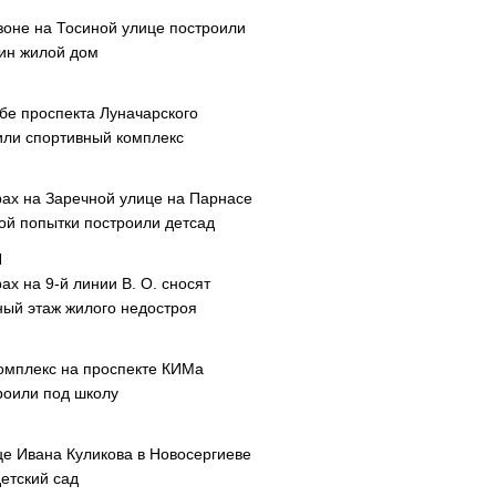
зоне на Тосиной улице построили
ин жилой дом
ибе проспекта Луначарского
или спортивный комплекс
рах на Заречной улице на Парнасе
рой попытки построили детсад
ах на 9-й линии В. О. сносят
ный этаж жилого недостроя
омплекс на проспекте КИМа
роили под школу
це Ивана Куликова в Новосергиеве
етский сад