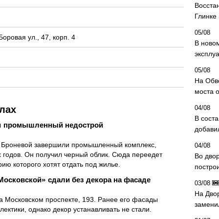
Восста
Глинке
05/08
оровая ул., 47, корп. 4
В ново
эксплу
05/08
На Обв
моста 
лах
04/08
В сост
и промышленный недострой
добави
и Броневой завершили промышленный комплекс,
04/08
 годов. Он получил черный облик. Сюда переедет
Во дво
ю которого хотят отдать под жилье.
постро
Московской» сдали без декора на фасаде
03/08
На Дво
а Московском проспекте, 193. Ранее его фасады
замени
ектики, однако декор устанавливать не стали.