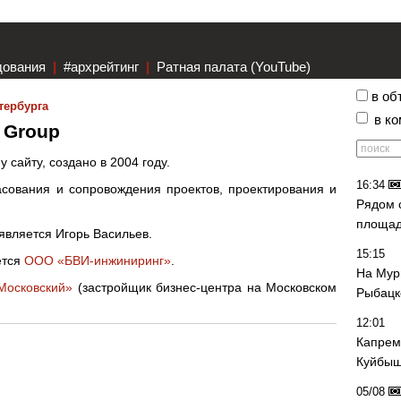
дования
|
#архрейтинг
|
Ратная палата (YouTube)
в об
тербурга
в к
 Group
 сайту, создано в 2004 году.
16:34
асования и сопровождения проектов, проектирования и
Рядом 
площад
является Игорь Васильев.
15:15
ется
ООО «БВИ-инжиниринг»
.
На Мур
осковский»
(застройщик бизнес-центра на Московском
Рыбацк
12:01
Капрем
Куйбыш
05/08