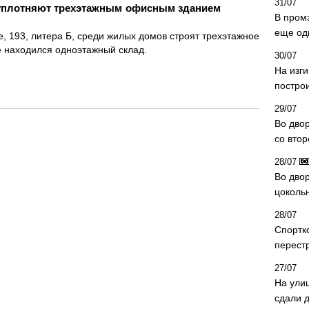
31/07
уплотняют трехэтажным офисным зданием
В пром
еще од
, 193, литера Б, среди жилых домов строят трехэтажное
е находился одноэтажный склад.
30/07
На изг
постро
29/07
Во дво
со вто
28/07
Во двор
цоколь
28/07
Спортк
перест
27/07
На ули
сдали д