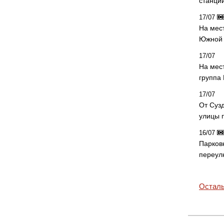
станци
17/07
На мес
Южной 
17/07
На мес
группа
17/07
От Суз
улицы 
16/07
Парков
переул
Осталь