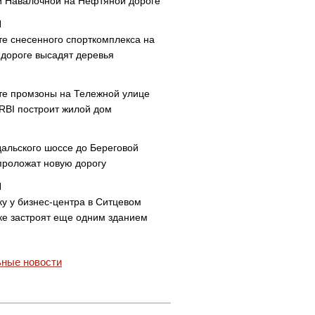
и Навалочной на Нефтяной дороге
те снесенного спорткомплекса на
дороге высадят деревья
те промзоны на Тележной улице
 RBI построит жилой дом
дальского шоссе до Береговой
проложат новую дорогу
ку у бизнес-центра в Ситцевом
ке застроят еще одним зданием
ные новости