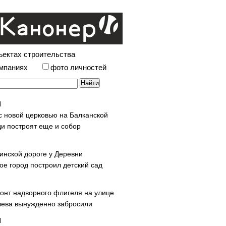
ъектах строительства
омпаниях
фото личностей
с новой церковью на Балканской
и построят еще и собор
инской дороге у Деревни
ое город построил детский сад
онт надворного флигеля на улице
ева вынужденно забросили