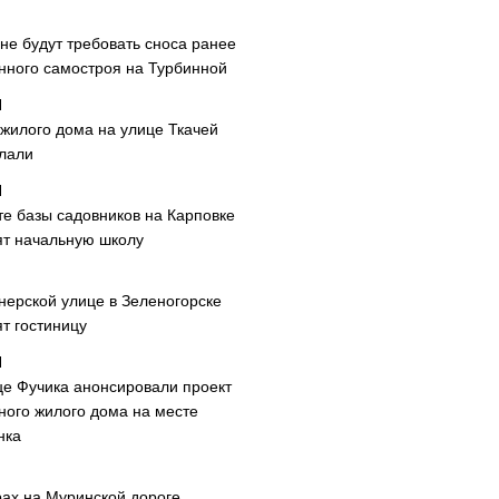
не будут требовать сноса ранее
нного самостроя на Турбинной
 жилого дома на улице Ткачей
лали
те базы садовников на Карповке
ят начальную школу
нерской улице в Зеленогорске
т гостиницу
це Фучика анонсировали проект
ного жилого дома на месте
нка
рах на Муринской дороге