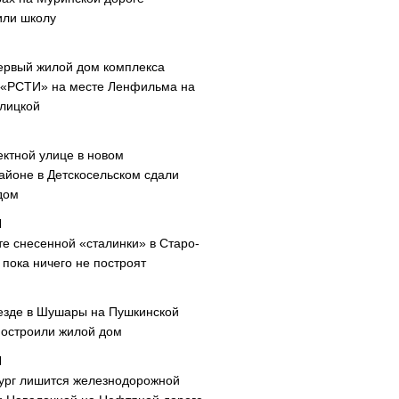
или школу
ервый жилой дом комплекса
 «РСТИ» на месте Ленфильма на
лицкой
ектной улице в новом
айоне в Детскосельском сдали
дом
те снесенной «сталинки» в Старо-
пока ничего не построят
езде в Шушары на Пушкинской
построили жилой дом
ург лишится железнодорожной