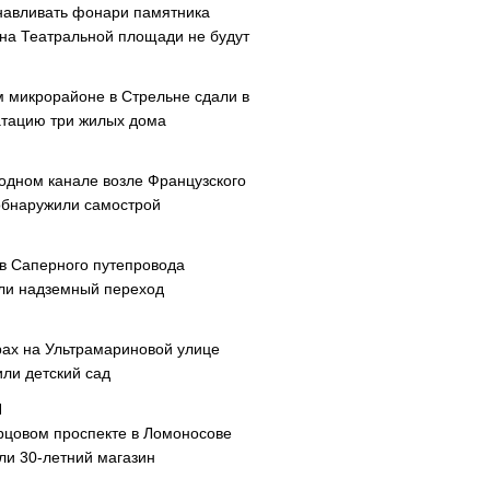
навливать фонари памятника
 на Театральной площади не будут
м микрорайоне в Стрельне сдали в
атацию три жилых дома
одном канале возле Французского
обнаружили самострой
ав Саперного путепровода
ли надземный переход
рах на Ультрамариновой улице
или детский сад
рцовом проспекте в Ломоносове
ли 30-летний магазин