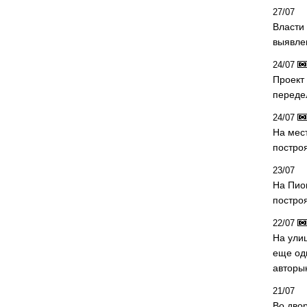
27/07
Власти 
выявле
24/07
Проект
переде
24/07
На мес
постро
23/07
На Пио
построя
22/07
На ули
еще од
авторы
21/07
Во дво