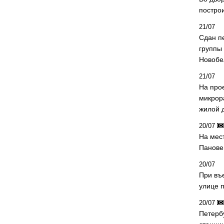
постро
21/07
Сдан п
группы
Новобе
21/07
На про
микрор
жилой 
20/07
На мес
Панове 
20/07
При въ
улице 
20/07
Петерб