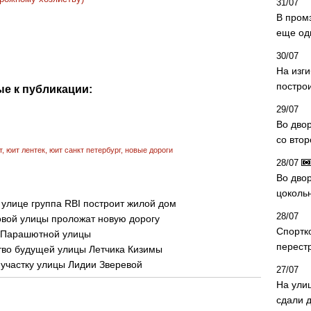
31/07
В пром
еще од
30/07
На изг
постро
е к публикации:
29/07
Во дво
со вто
т
,
юит лентек
,
юит санкт петербург
,
новые дороги
28/07
Во двор
цоколь
улице группа RBI построит жилой дом
28/07
овой улицы проложат новую дорогу
Спортк
о Парашютной улицы
перест
ство будущей улицы Летчика Кизимы
участку улицы Лидии Зверевой
27/07
На ули
сдали д