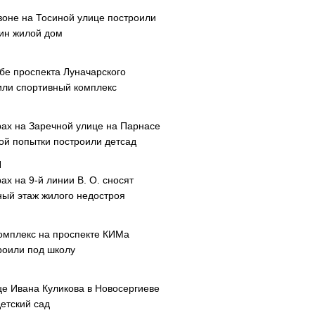
зоне на Тосиной улице построили
ин жилой дом
ибе проспекта Луначарского
или спортивный комплекс
рах на Заречной улице на Парнасе
рой попытки построили детсад
ах на 9-й линии В. О. сносят
ный этаж жилого недостроя
омплекс на проспекте КИМа
роили под школу
це Ивана Куликова в Новосергиеве
етский сад