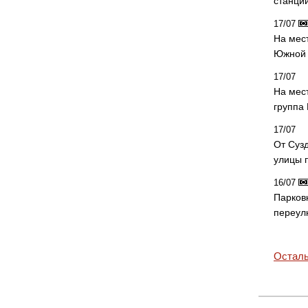
станци
17/07
На мес
Южной 
17/07
На мес
группа
17/07
От Суз
улицы 
16/07
Парков
переул
Осталь