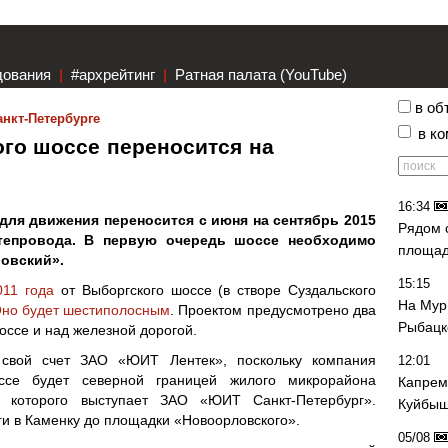
дования
|
#архрейтинг
|
Ратная палата (YouTube)
в об
анкт-Петербурге
в к
го шоссе переносится на
16:34
для движения переносится с июня на сентябрь 2015
Рядом 
утепровода. В первую очередь шоссе необходимо
площад
овский».
15:15
011 года
от Выборгского шоссе (в створе Суздальского
На Мур
но будет шестиполосным
. Проектом предусмотрено два
Рыбацк
ссе и над железной дорогой.
 свой счет ЗАО «ЮИТ Лентек», поскольку компания
12:01
ссе будет северной границей жилого микрорайона
Капрем
м которого выступает ЗАО «ЮИТ Санкт-Петербург».
Куйбыш
ги в Каменку до площадки «Новоорловского».
05/08