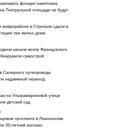
навливать фонари памятника
 на Театральной площади не будут
м микрорайоне в Стрельне сдали в
атацию три жилых дома
одном канале возле Французского
обнаружили самострой
ав Саперного путепровода
ли надземный переход
рах на Ультрамариновой улице
или детский сад
рцовом проспекте в Ломоносове
ли 30-летний магазин