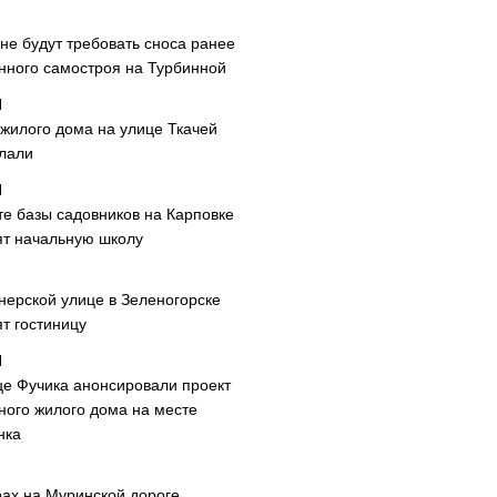
не будут требовать сноса ранее
нного самостроя на Турбинной
 жилого дома на улице Ткачей
лали
те базы садовников на Карповке
ят начальную школу
нерской улице в Зеленогорске
т гостиницу
це Фучика анонсировали проект
ного жилого дома на месте
нка
рах на Муринской дороге