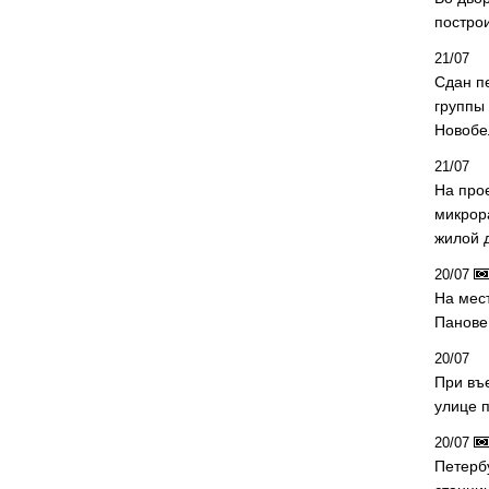
постро
21/07
Сдан п
группы
Новобе
21/07
На про
микрор
жилой 
20/07
На мес
Панове 
20/07
При въ
улице 
20/07
Петерб