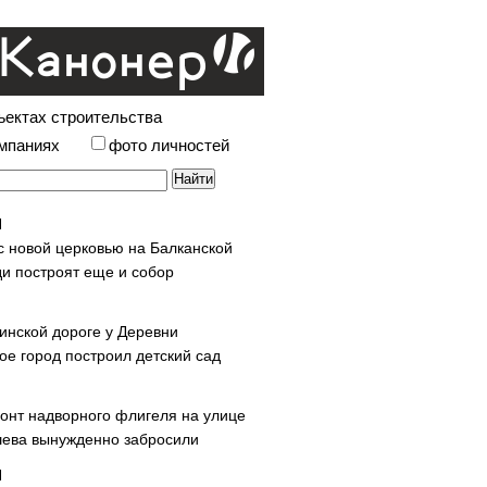
ъектах строительства
омпаниях
фото личностей
с новой церковью на Балканской
и построят еще и собор
инской дороге у Деревни
ое город построил детский сад
онт надворного флигеля на улице
ева вынужденно забросили