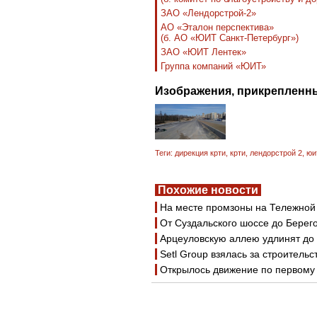
ЗАО «Лендорстрой-2»
АО «Эталон перспектива»
(б. АО «ЮИТ Санкт-Петербург»)
ЗАО «ЮИТ Лентек»
Группа компаний «ЮИТ»
Изображения, прикрепленны
Теги:
дирекция крти
,
крти
,
лендорстрой 2
,
юи
Похожие новости
На месте промзоны на Тележной 
От Суздальского шоссе до Берег
Арцеуловскую аллею удлинят д
Setl Group взялась за строитель
Открылось движение по первому 