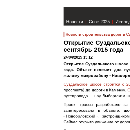
Новости
|
Снос-2025
|
Иссле
Новости строительства дорог в С
Открытие Суздальско
сентябрь 2015 года
24/04/2015 15:12
Открытие Суздальского шоссе 
года. Объект включит два п
жилому микрорайону «Новоорл
Суздальское шоссе строится с 2
проспекта) до дороги в Каменку.
О
путепровода — над Выборгским шо
Проект трассы разработало за
заинтересована в объекте: шо
«Новоорловский», застройщико
Сейчас открыто движение от доро