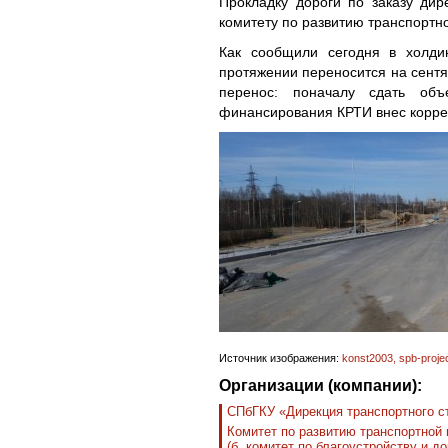
Прокладку дороги по заказу дир
комитету по развитию транспортн
Как сообщили сегодня в холди
протяжении переносится на сент
перенос: поначалу сдать объ
финансирования КРТИ внес корре
Источник изображения:
konst2003, spb-projec
Организации (компании):
СПбГКУ «Дирекция транспортного с
Комитет по развитию транспортной
(б. комитет по благоустройству и д