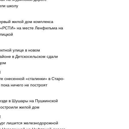
или школу
ервый жилой дом комплекса
 «РСТИ» на месте Ленфильма на
лицкой
ектной улице в новом
айоне в Детскосельском сдали
дом
те снесенной «сталинки» в Старо-
пока ничего не построят
езде в Шушары на Пушкинской
построили жилой дом
ург лишится железнодорожной