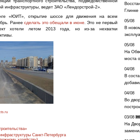
екции транспортного строительства, подведомственной
Восста
ой инфраструктуры, ведет ЗАО «Лендорстрой-2».
Глинке
нге «ЮИТ», открытие шоссе для движения на всем
05/08
ябрь. Ранее
сделать это обещали в июне
. Это не первый
В ново
ект хотели летом 2013 года, но из-за нехватки
эксплу
ктивы.
05/08
На Обв
моста 
04/08
В сост
добави
04/08
Во дво
постро
ts.ru
03/08
На Дво
троительства»
замени
 инфраструктуры Санкт-Петербурга
орожному хозяйству)