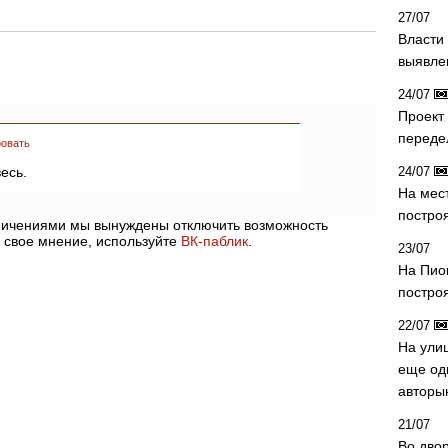
27/07
Власти 
выявле
24/07
Проект
переде
овать
весь.
24/07
На мес
постро
аничениями мы вынуждены отключить возможность
 свое мнение, используйте
ВК-паблик
.
23/07
На Пио
построя
22/07
На ули
еще од
авторы
21/07
Во дво