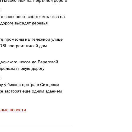
и Навалочной на Нефтяной дороге
те снесенного спорткомплекса на
дороге высадят деревья
те промзоны на Тележной улице
 RBI построит жилой дом
дальского шоссе до Береговой
проложат новую дорогу
ку у бизнес-центра в Ситцевом
ке застроят еще одним зданием
ные новости