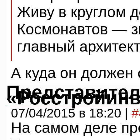
Живу в круглом 
Космонавтов — з
главный архитек
А куда он должен
Представите
«Росстройинв
07/04/2015 в 18:20 |
#
На самом деле пр