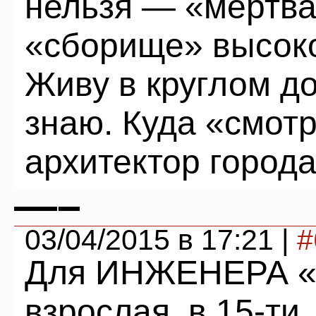
нельзя — «мертва
«сборище» высоко
Живу в круглом д
знаю. Куда «смот
архитектор город
—–
03/04/2015 в 17:21 |
#
Для ИНЖЕНЕРА «В
взрослая, в 15-ти