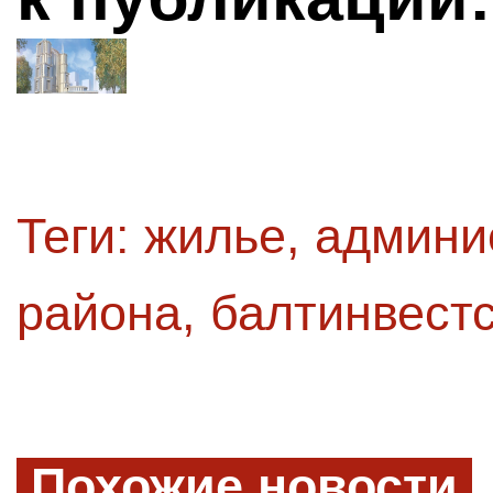
Теги:
жилье
,
админи
района
,
балтинвест
Похожие новости