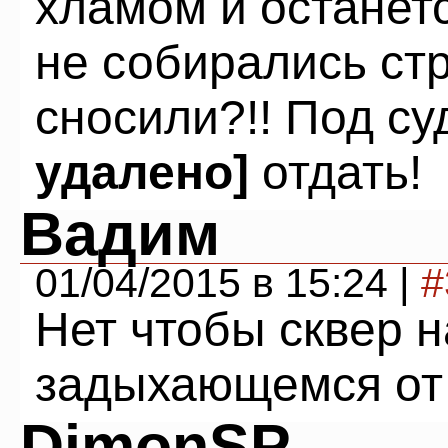
хламом и останетс
не собирались стро
сносили?!! Под с
удалено]
отдать!
Вадим
01/04/2015 в 15:24 |
#
Нет чтобы сквер н
задыхающемся от
DimonSP