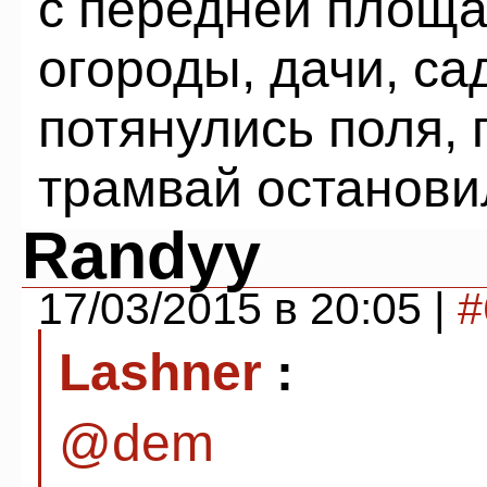
с передней площа
огороды, дачи, са
потянулись поля, 
трамвай останови
Randyy
17/03/2015 в 20:05 |
#
Lashner
:
@dem