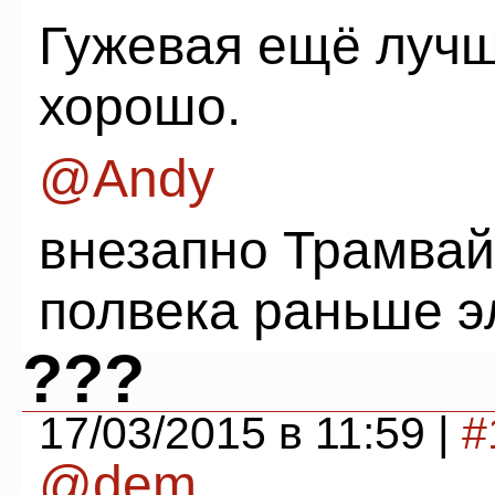
Гужевая ещё лучш
хорошо.
@Andy
внезапно Трамвай
полвека раньше э
???
17/03/2015 в 11:59 |
#
@dem