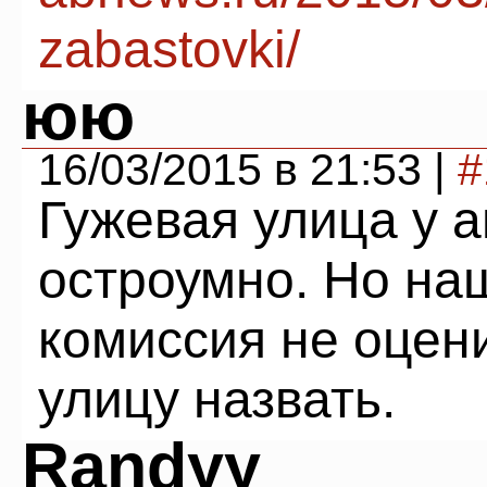
zabastovki/
юю
16/03/2015 в 21:53 |
#
Гужевая улица у а
остроумно. Но на
комиссия не оцен
улицу назвать.
Randyy