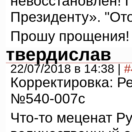
невосстановлен! 
Президенту». "От
Прошу прощения!
твердислав
22/07/2018 в 14:38 |
#
Корректировка: 
№540-007с
Что-то меценат Р