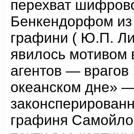
перехват шифрово
Бенкендорфом из 
графини ( Ю.П. Ли
явилось мотивом 
агентов — врагов 
океанском дне» —
законсперированн
графиня Самойлов