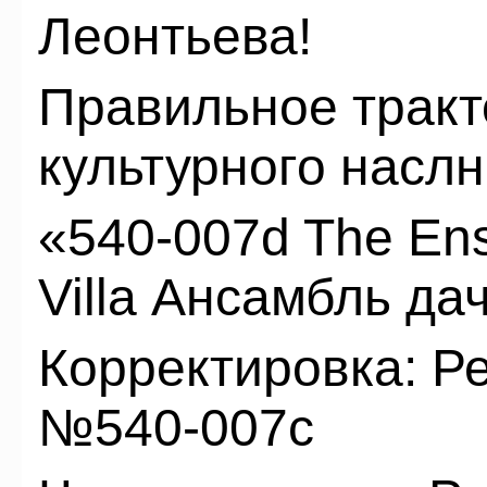
Леонтьева!
Правильное тракт
культурного насл
«540-007d The Ens
Villa Ансамбль д
Корректировка: 
№540-007с