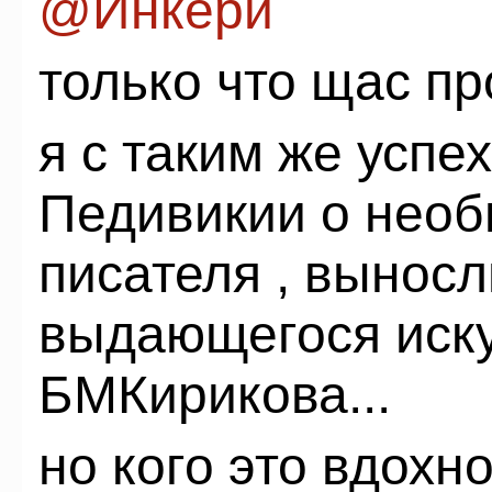
@Инкери
только что щас пр
я с таким же успе
Педивикии о нео
писателя , выносл
выдающегося иск
БМКирикова...
но кого это вдохн