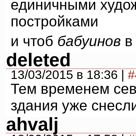
единичными худо
постройками
и чтоб
бабуинов
в 
deleted
13/03/2015 в 18:36 |
#
Тем временем се
здания уже снесли
ahvalj