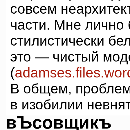
совсем неархитек
части. Мне лично
стилистически бел
это — чистый мод
(
adamses.files.wor
В общем, проблема
в изобилии невня
вЪсовщикъ