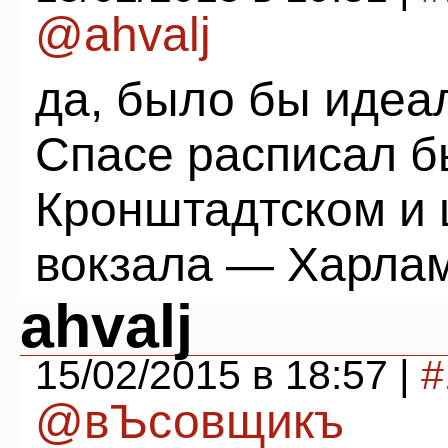
@ahvalj
да, было бы идеал
Спасе расписал б
Кронштадтском и 
вокзала — Харла
ahvalj
15/02/2015 в 18:57 |
#
@вЪсовщикъ