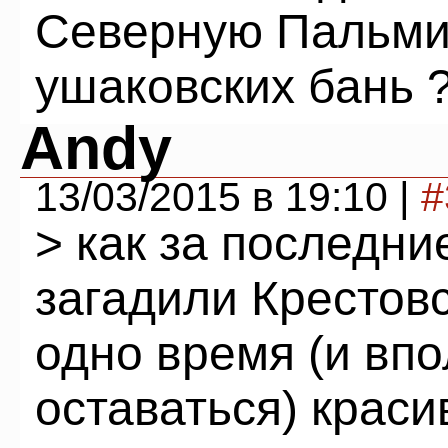
Северную Пальми
ушаковских бань 
Andy
13/03/2015 в 19:10 |
#
> как за последни
загадили Крестов
одно время (и вп
оставаться) крас