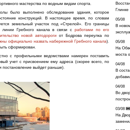
Восста
ртивного мастерства по водным видам спорта.
Глинке
олы было выполнено обследование здания, которое
остояние конструкций. В настоящее время, по словам
05/08
уется земельный участок под «Стрелой». Его границы
В ново
й линии Гребного канала в связи с
работами по его
эксплу
оительство новой автодороги
от Бодрова переулка по
жны официально назвать набережной Гребного канала
).
05/08
быть сформирован.
На Обв
моста 
естно с профильными ведомствами намерен поставить
вый учет с присвоением ему адреса (скорее всего, по
04/08
и постановление выйдет раньше).
В сост
добави
04/08
Во дво
постро
03/08
На Дво
замени