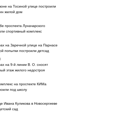
зоне на Тосиной улице построили
ин жилой дом
ибе проспекта Луначарского
или спортивный комплекс
рах на Заречной улице на Парнасе
рой попытки построили детсад
ах на 9-й линии В. О. сносят
ный этаж жилого недостроя
омплекс на проспекте КИМа
роили под школу
це Ивана Куликова в Новосергиеве
етский сад