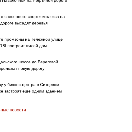
и Навалочной на Нефтяной дороге
те снесенного спорткомплекса на
дороге высадят деревья
те промзоны на Тележной улице
 RBI построит жилой дом
дальского шоссе до Береговой
проложат новую дорогу
ку у бизнес-центра в Ситцевом
ке застроят еще одним зданием
ные новости