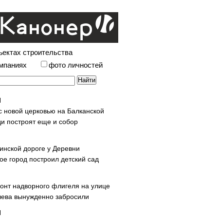
ъектах строительства
омпаниях
фото личностей
с новой церковью на Балканской
и построят еще и собор
инской дороге у Деревни
ое город построил детский сад
онт надворного флигеля на улице
ева вынужденно забросили