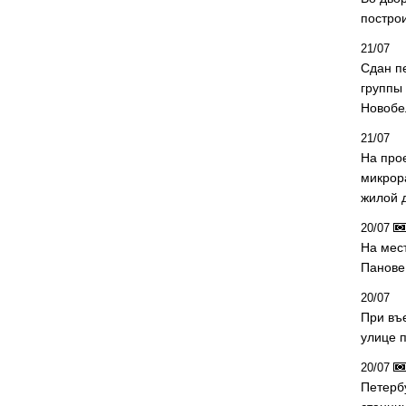
постро
21/07
Сдан п
группы
Новобе
21/07
На про
микрор
жилой 
20/07
На мес
Панове 
20/07
При въ
улице 
20/07
Петерб