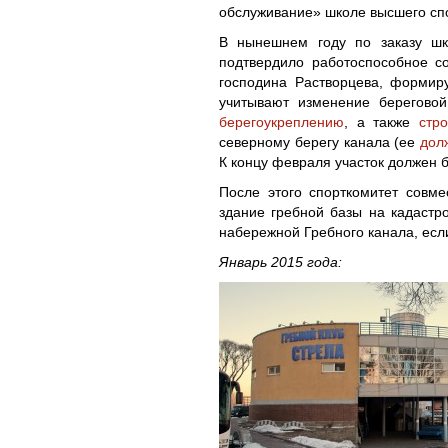
обслуживание» школе высшего спо
В нынешнем году по заказу шк
подтвердило работоспособное с
господина Растворцева, формир
учитывают изменение берегово
берегоукреплению
, а также
стр
северному берегу канала (ее
дол
К концу февраля участок должен 
После этого спорткомитет совм
здание гребной базы на кадастро
набережной Гребного канала, есл
Январь 2015 года: