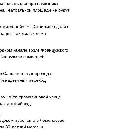
навливать фонари памятника
 на Театральной площади не будут
м микрорайоне в Стрельне сдали в
атацию три жилых дома
одном канале возле Французского
обнаружили самострой
ав Саперного путепровода
ли надземный переход
рах на Ультрамариновой улице
или детский сад
рцовом проспекте в Ломоносове
ли 30-летний магазин