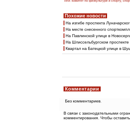
Теги:
комитет по физкультуре и спорту
,
спор
Похожие новости
На изгибе проспекта Луначарско
На месте снесенного спорткомпл
На Павлинской улице в Новосерг
На Шлиссельбургском проспекте
Квартал на Батецкой улице в Шу
Комментарии
Без комментариев.
В связи с законодательными огр
комментирования. Чтобы оставить