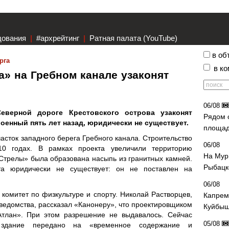
дования
|
#архрейтинг
|
Ратная палата (YouTube)
в об
рга
в к
а» на Гребном канале узаконят
06/08
еверной дороге Крестовского острова узаконят
Рядом 
роенный пять лет назад, юридически не существует.
площад
асток западного берега Гребного канала. Строительство
06/08
0 годах. В рамках проекта увеличили территорию
На Мур
«Стрелы» была образована насыпь из гранитных камней.
Рыбацк
а юридически не существует: он не поставлен на
06/08
комитет по физкультуре и спорту. Николай Растворцев,
Капрем
едомства, рассказал «Канонеру», что проектировщиком
Куйбыш
тлан». При этом разрешение не выдавалось. Сейчас
05/08
 здание передано на «временное содержание и