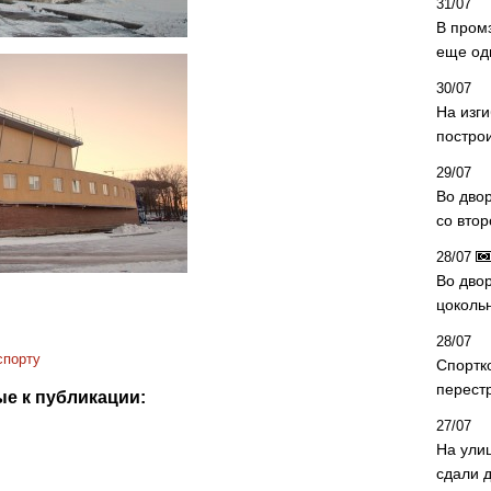
31/07
В пром
еще од
30/07
На изг
постро
29/07
Во дво
со вто
28/07
Во двор
цоколь
28/07
спорту
Спортк
перест
е к публикации:
27/07
На ули
сдали д