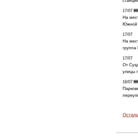
станци
17/07
На мес
Южной 
17/07
На мес
группа
17/07
От Суз
улицы 
16/07
Парков
переул
Осталь