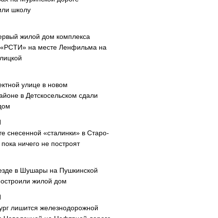
или школу
ервый жилой дом комплекса
 «РСТИ» на месте Ленфильма на
лицкой
ектной улице в новом
айоне в Детскосельском сдали
дом
те снесенной «сталинки» в Старо-
пока ничего не построят
езде в Шушары на Пушкинской
построили жилой дом
ург лишится железнодорожной