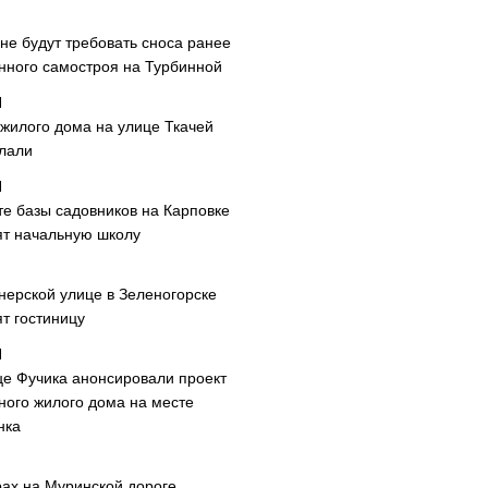
не будут требовать сноса ранее
нного самостроя на Турбинной
 жилого дома на улице Ткачей
лали
те базы садовников на Карповке
ят начальную школу
нерской улице в Зеленогорске
т гостиницу
це Фучика анонсировали проект
ного жилого дома на месте
нка
рах на Муринской дороге