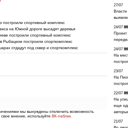
т
27/07
Власти 
выявле
го построили спортивный комплекс
24/07
екса на Южной дороге высадят деревья
Проект
иеве построили спортивный комплекс
переде
 в Рыбацком построили спорткомплекс
шарах отдадут под сквер и спорткомплекс
24/07
На мес
постро
23/07
На Пио
построя
22/07
На ули
еще од
аничениями мы вынуждены отключить возможность
авторы
 свое мнение, используйте
ВК-паблик
.
21/07
Во дво