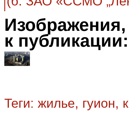
(б. ЗАО «ССМО „Ле
Изображения,
к публикации:
Теги:
жилье
,
гуион
,