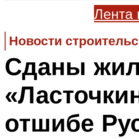
Лента 
Новости строительс
Сданы жи
«Ласточкин
отшибе Ру