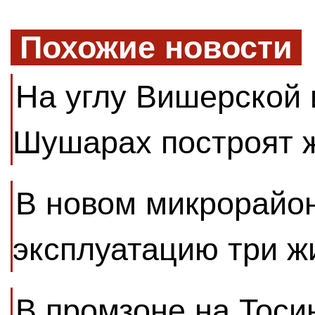
Похожие новости
На углу Вишерской 
Шушарах построят 
В новом микрорайон
эксплуатацию три 
В промзоне на Тоси