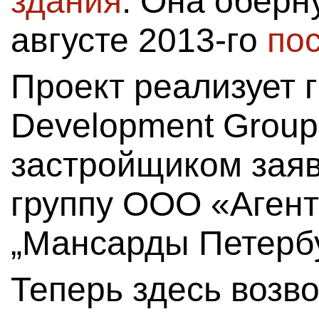
здания
. Она оберн
августе 2013-го
по
Проект реализует 
Development Grou
застройщиком зая
группу ООО «Аген
„Мансарды Петербу
Теперь здесь возв