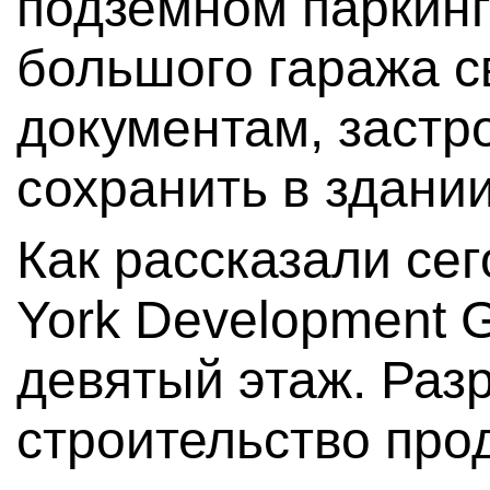
подземном паркинг
большого гаража св
документам, заст
сохранить в здани
Как рассказали се
York Development G
девятый этаж. Раз
строительство про