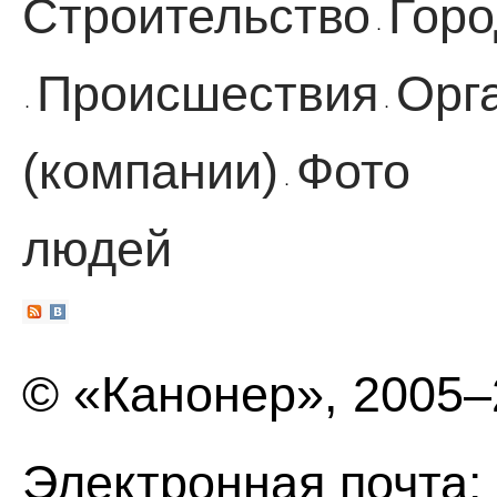
Строительство
Горо
·
Происшествия
Орг
·
·
(компании)
Фото
·
людей
© «Канонер», 2005
Электронная почта: