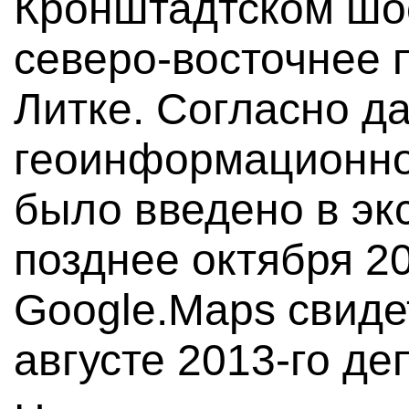
Кронштадтском шосс
северо-восточнее 
Литке. Согласно д
геоинформационно
было введено в эк
позднее октября 2
Google.Maps свидет
августе 2013-го де