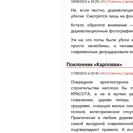
18/08/2014 в 18:29 |
#3
|
Ответить
|
Цити
Не, если честно, дореволюци
убогие. Смотрятся лишь на фо
Кстати, обратите внимание 
дореволюционные фотографии —
Уж на что попы были убоги и
просто нелюбимы, а ненав
современные деградировали е
Поклонник «Карповки»
17/08/2014 в 03:40 |
#4
|
Ответить
|
Цити
Очередное архитектурное
строительства неплохо бы п
КРАСОТА, а не в жутких ув
сожалению, церкви теперь
хрущевки, «смущая малых сих
полное, категорическое отсу
Практически в любом дорев
самой вычурной современной
подтверждают правило. А е