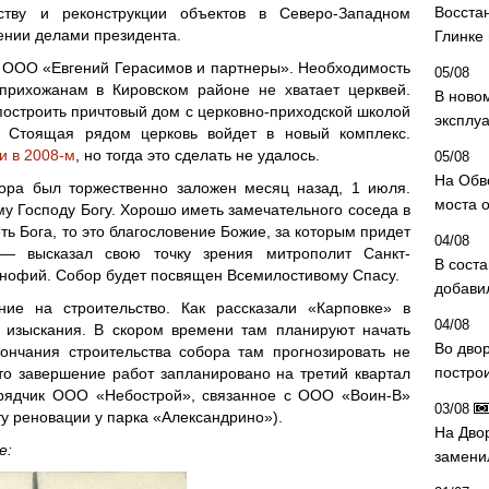
Восста
тву и реконструкции объектов в Северо-Западном
ении делами президента.
Глинке
о ООО «Евгений Герасимов и партнеры». Необходимость
05/08
 прихожанам в Кировском районе не хватает церквей.
В ново
остроить причтовый дом с церковно-приходской школой
эксплу
 Стоящая рядом церковь войдет в новый комплекс.
и в 2008-м
, но тогда это сделать не удалось.
05/08
На Обв
ора был торжественно заложен месяц назад, 1 июля.
моста 
у Господу Богу. Хорошо иметь замечательного соседа в
ть Бога, то это благословение Божие, за которым придет
04/08
 высказал свою точку зрения митрополит Санкт-
В сост
онофий. Собор будет посвящен Всемилостивому Спасу.
добави
ие на строительство. Как рассказали «Карповке» в
04/08
т изыскания. В скором времени там планируют начать
Во дво
ончания строительства собора там прогнозировать не
постро
что завершение работ запланировано на третий квартал
одрядчик ООО «Небострой», связанное с ООО «Воин-В»
03/08
у реновации у парка «Александрино»).
На Дво
е:
замени