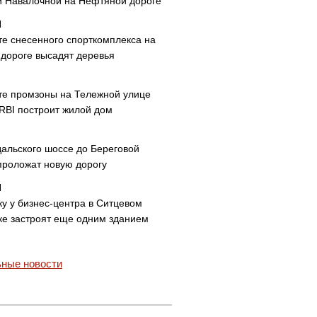
и Навалочной на Нефтяной дороге
те снесенного спорткомплекса на
дороге высадят деревья
те промзоны на Тележной улице
 RBI построит жилой дом
дальского шоссе до Береговой
проложат новую дорогу
ку у бизнес-центра в Ситцевом
ке застроят еще одним зданием
ные новости