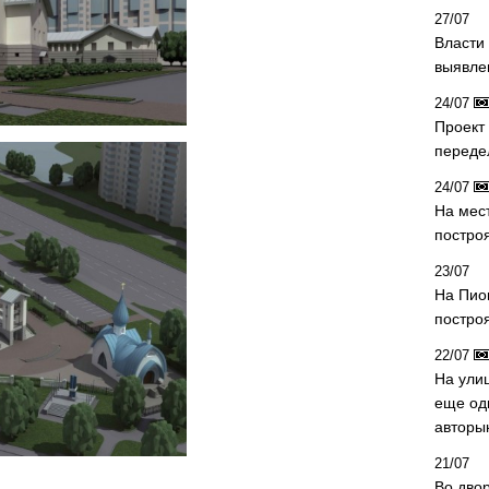
27/07
Власти 
выявле
24/07
Проект
переде
24/07
На мес
постро
23/07
На Пио
построя
22/07
На ули
еще од
авторы
21/07
Во дво