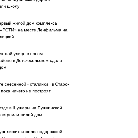
или школу
ервый жилой дом комплекса
 «РСТИ» на месте Ленфильма на
лицкой
ектной улице в новом
айоне в Детскосельском сдали
дом
те снесенной «сталинки» в Старо-
пока ничего не построят
езде в Шушары на Пушкинской
построили жилой дом
ург лишится железнодорожной