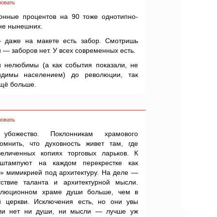
ровать
онные процентов на 90 тоже однотипно-
не нынешних.
— даже на макете есть забор. Смотришь
 заборов нет. У всех современных есть.
 нелюбимы (а как события показали, не
идимы населением) до революции, так
щё больше.
ровать
 убожество. Поклонникам храмового
омнить, что духовность живет там, где
еличенных копиях торговых ларьков. К
 штампуют на каждом перекрестке как
» мимикрией под архитектуру. На деле —
тствие таланта и архитектурной мысли.
олюционном храме души больше, чем в
 церкви. Исключения есть, но они увы
сли нет ни души, ни мысли — лучше уж