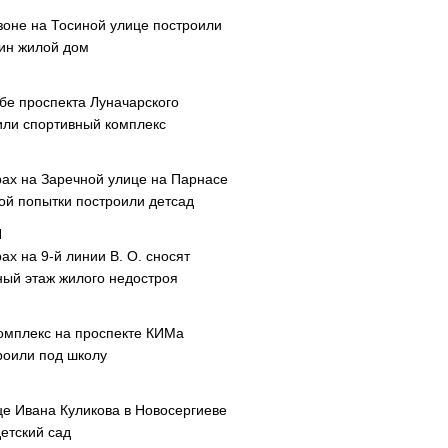
зоне на Тосиной улице построили
ин жилой дом
ибе проспекта Луначарского
или спортивный комплекс
рах на Заречной улице на Парнасе
рой попытки построили детсад
ах на 9-й линии В. О. сносят
ный этаж жилого недостроя
омплекс на проспекте КИМа
роили под школу
це Ивана Куликова в Новосергиеве
етский сад