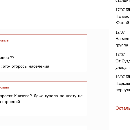
станци
17/07
На мес
Южной 
17/07
На мес
овать
группа
17/07
опов ??
От Суз
 : это- отбросы населения
улицы 
16/07
Парков
ровать
переул
проект Князева? Даже купола по цвету не
а строений.
Осталь