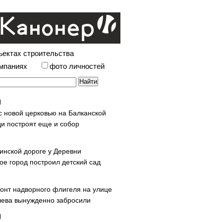
ъектах строительства
омпаниях
фото личностей
с новой церковью на Балканской
и построят еще и собор
инской дороге у Деревни
ое город построил детский сад
онт надворного флигеля на улице
ева вынужденно забросили