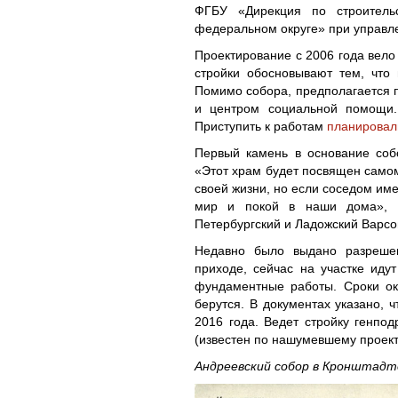
ФГБУ «Дирекция по строительс
федеральном округе» при управл
Проектирование с 2006 года вел
стройки обосновывают тем, что
Помимо собора, предполагается п
и центром социальной помощи.
Приступить к работам
планировал
Первый камень в основание соб
«Этот храм будет посвящен самом
своей жизни, но если соседом име
мир и покой в наши дома», —
Петербургский и Ладожский Варс
Недавно было выдано разрешен
приходе, сейчас на участке иду
фундаментные работы. Сроки ок
берутся. В документах указано, 
2016 года. Ведет стройку генп
(известен по нашумевшему проект
Андреевский собор в Кронштадт