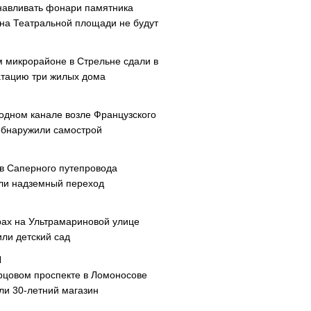
навливать фонари памятника
 на Театральной площади не будут
м микрорайоне в Стрельне сдали в
атацию три жилых дома
одном канале возле Французского
обнаружили самострой
ав Саперного путепровода
ли надземный переход
рах на Ультрамариновой улице
или детский сад
рцовом проспекте в Ломоносове
ли 30-летний магазин