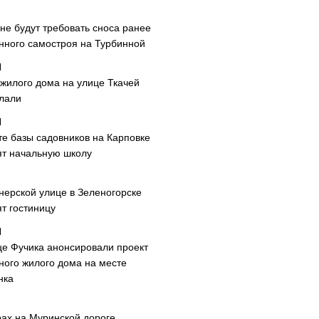
не будут требовать сноса ранее
нного самостроя на Турбинной
 жилого дома на улице Ткачей
лали
те базы садовников на Карповке
ят начальную школу
нерской улице в Зеленогорске
т гостиницу
це Фучика анонсировали проект
ного жилого дома на месте
нка
рах на Муринской дороге