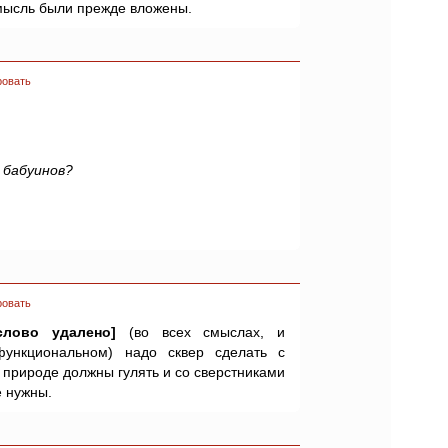
 мысль были прежде вложены.
ровать
—
бабуинов?
ровать
слово удалено]
(во всех смыслах, и
 функциональном) надо сквер сделать с
 природе должны гулять и со сверстниками
е нужны.