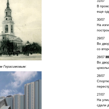
31/07
В пром
еще од
30/07
На изг
постро
29/07
Во дво
со вто
28/07
Во двор
м Герасимовым:
цоколь
28/07
Спортк
перест
27/07
На ули
сдали д