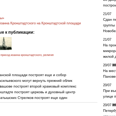
постро
21/07
ры»
Сдан п
Иоанна Кронштадтского на Кронштадтской площади
группы
Новобе
е к публикации:
21/07
На про
микрор
,
приход иоанна кронштадтского
,
религия
жилой 
20/07
На мес
анской площади построят еще и собор
Панове 
сильевского могут вернуть прежний облик
20/07
вашове построят второй храмовый комплекс
При въ
нштадте построят церковь и духовный центр
улице 
Латышских Стрелков построят еще один
20/07
Петерб