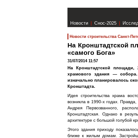
Новости
|
Снос-2025
|
Иссле
Новости строительства Санкт-Пет
На Кронштадтской пл
«самого Бога»
31/07/2014 11:57
На Кронштадтской площади, 2
храмового здания — собора.
изначально планировалось ско
Кронштадта.
Идея строительства храма вост
возникла в 1990-х годах. Правда,
Андрея Первозванного, распол
Кронштадтская. Однако в резул
архитектуре с большой голубой к
Этого здания приходу показалос
ближе к жилым домам. Застройщ