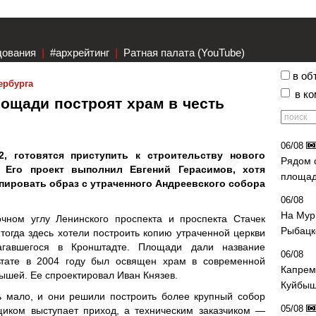
дования
|
#архрейтинг
|
Ратная палата (YouTube)
в об
ербурга
в к
ощади построят храм в честь
06/08
, готовятся приступить к строительству нового
Рядом 
 Его проект выполнил Евгений Герасимов, хотя
площад
пировать образ с утраченного Андреевского собора
06/08
На Мур
очном углу Ленинского проспекта и проспекта Стачек
Рыбацк
 тогда здесь хотели построить копию утраченной церкви
агавшегося в Кронштадте. Площади дали название
06/08
ьтате в 2004 году был освящен храм в современной
Капрем
рышей. Ее спроектировал Иван Князев.
Куйбыш
ь мало, и они решили построить более крупный собор
05/08
иком выступает приход, а техническим заказчиком —