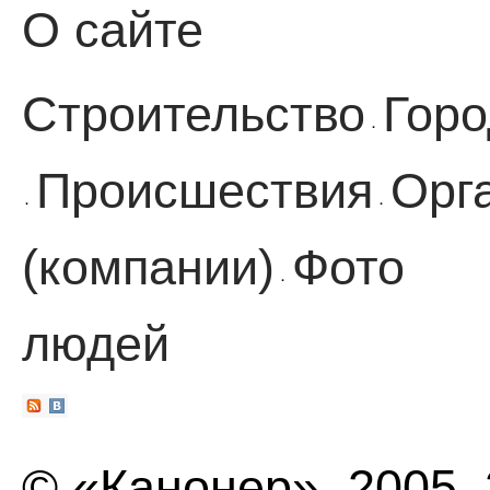
О сайте
Строительство
Горо
·
Происшествия
Орг
·
·
(компании)
Фото
·
людей
© «Канонер», 2005