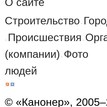
О сайте
Строительство
Горо
·
Происшествия
Орг
·
·
(компании)
Фото
·
людей
© «Канонер», 2005