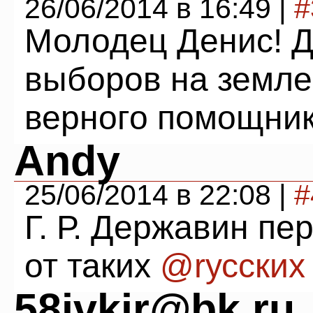
26/06/2014 в 16:49 |
#
Молодец Денис! Д
выборов на земле.
верного помощник
Andy
25/06/2014 в 22:08 |
#
Г. Р. Державин пе
от таких
@rусских
58ivkir@bk.ru