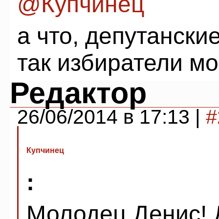
@Купчинец
а что, депутански
так избиратели мо
Редактор
26/06/2014 в 17:13 |
#
Купчинец
:
Молодец Денис! 