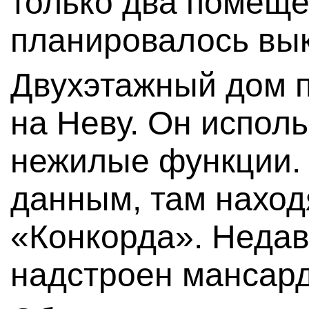
только два помеще
планировалось вык
Двухэтажный дом п
на Неву. Он исполь
нежилые функции.
данным, там нахо
«Конкорда». Неда
надстроен мансард