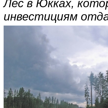
Лес в Юкках, кот
инвестициям отда