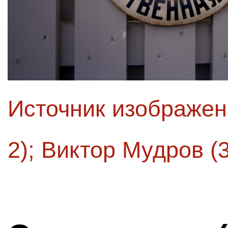
Источник изображе
2)
;
Виктор Мудров (3