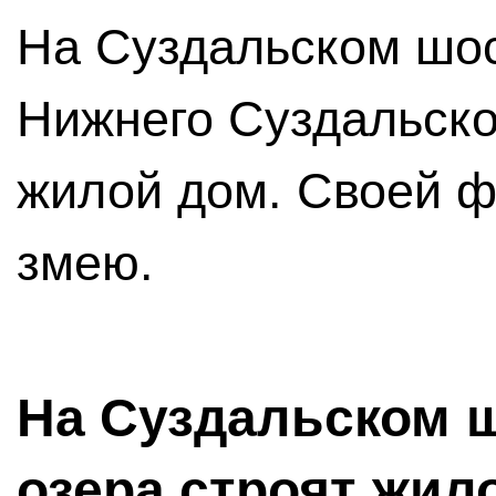
На Суздальском шос
Нижнего Суздальско
жилой дом. Своей 
змею.
На Суздальском ш
озера строят жил