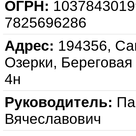
ОГРН:
103784301
7825696286
Адрес:
194356, Сан
Озерки, Береговая у
4н
Руководитель:
Па
Вячеславович