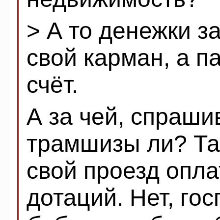
> А то денежки з
свой карман, а п
счёт.
А за чей, спраши
трамшизы ли? Так
свой проезд опла
дотаций. Нет, го