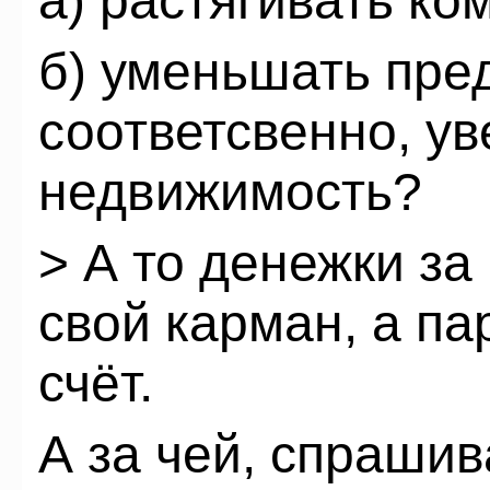
а) растягивать к
б) уменьшать пре
соответсвенно, ув
недвижимость?
> А то денежки за
свой карман, а па
счёт.
А за чей, спрашив