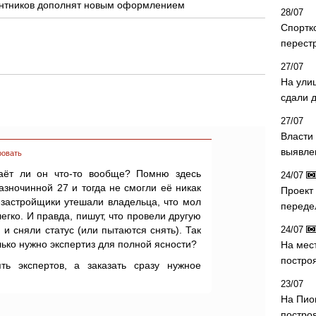
антников дополнят новым оформлением
28/07
Спортк
перест
27/07
На ули
сдали д
27/07
Власти 
выявле
ровать
аёт ли он что-то вообще? Помню здесь
24/07
азночинной 27 и тогда не смогли её никак
Проект
и-застройщики утешали владельца, что мол
переде
егко. И правда, пишут, что провели другую
 и сняли статус (или пытаются снять). Так
24/07
лько нужно экспертиз для полной ясности?
На мес
постро
ть экспертов, а заказать сразу нужное
23/07
На Пио
построя