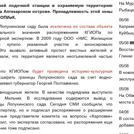
На Мур
ей лодочной станции в охраняемую территорию
Рыбацк
на Аптекарском острове. Принадлежность этой зоны
ООПИиК.
06/08
 Лопухинском саду была
исключена из состава объекта
Капрем
ального значения распоряжением КГИОПа по
Куйбыш
турной экспертизе. В 2009 году ООО «НИС. Жилищное
05/08
BI) купило указанный участок и анонсировало
Восста
Это вызвало активный протест местных жителей и
Глинке
ывали, что территория является неотъемлемой частью
05/08
, что КГИОПом
будет проведена историко-культурная
В ново
сширить границы Лопухинского сада за счет водно-
эксплу
заявил губернатор Георгий Полтавченко.
05/08
авнодушные жители. В качестве подрядчика выступило
На Обв
 Мильчик. В исследовании содержится вывод о
моста 
ицы Лопухинского сада. Сегодня СМИ сообщили, что
спертизу, но и подписал распоряжение о расширении
04/08
ные представители комитета на вопросы «Карповки»
В сост
орил, что экспертиза согласована, но распоряжения еще
добави
ение тоже подписано.