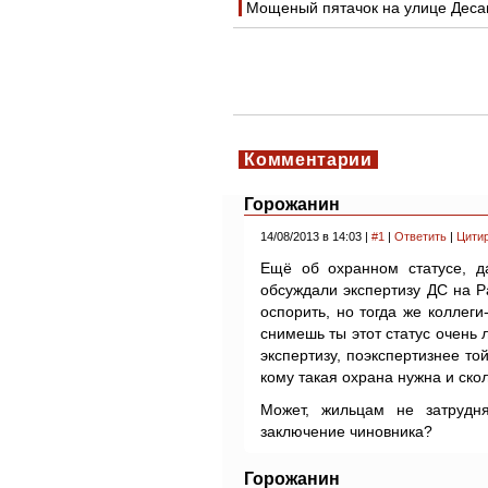
Мощеный пятачок на улице Дес
Комментарии
Горожанин
14/08/2013 в 14:03 |
#1
|
Ответить
|
Цити
Ещё об охранном статусе, д
обсуждали экспертизу ДС на Р
оспорить, но тогда же коллег
снимешь ты этот статус очень л
экспертизу, поэкспертизнее той
кому такая охрана нужна и ско
Может, жильцам не затрудня
заключение чиновника?
Горожанин