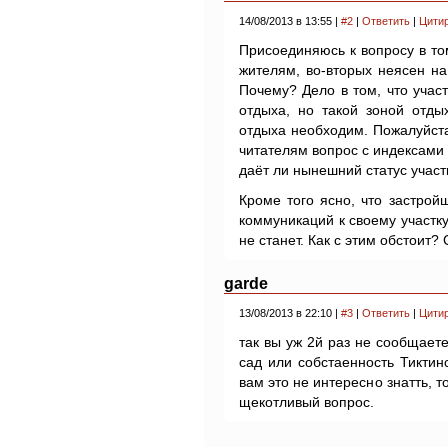
14/08/2013 в 13:55 |
#2
|
Ответить
|
Цити
Присоединяюсь к вопросу в то
жителям, во-вторых неясен на
Почему? Дело в том, что учас
отдыха, но такой зоной отды
отдыха необходим. Пожалуйст
читателям вопрос с индексами 
даёт ли нынешний статус участ
Кроме того ясно, что застрой
коммуникаций к своему участку
не станет. Как с этим обстоит?
garde
13/08/2013 в 22:10 |
#3
|
Ответить
|
Цити
так вы уж 2й раз не сообщае
сад или собстаенность Тиктин
вам это не интересно знатть, т
щекотливый вопрос.