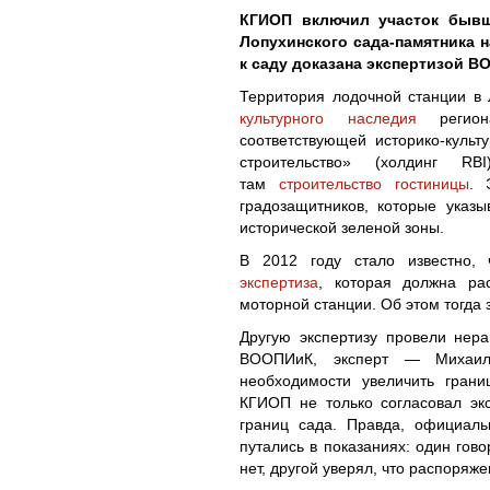
КГИОП включил участок бывш
Лопухинского сада-памятника 
к саду доказана экспертизой В
Территория лодочной станции в
культурного наследия
регион
соответствующей историко-куль
строительство» (холдинг R
там
строительство гостиницы
. 
градозащитников, которые указ
исторической зеленой зоны.
В 2012 году стало известно
экспертиза
, которая должна ра
моторной станции. Об этом тогда 
Другую экспертизу провели нер
ВООПИиК, эксперт — Михаил
необходимости увеличить гран
КГИОП не только согласовал эк
границ сада. Правда, официаль
путались в показаниях: один гов
нет, другой уверял, что распоряж