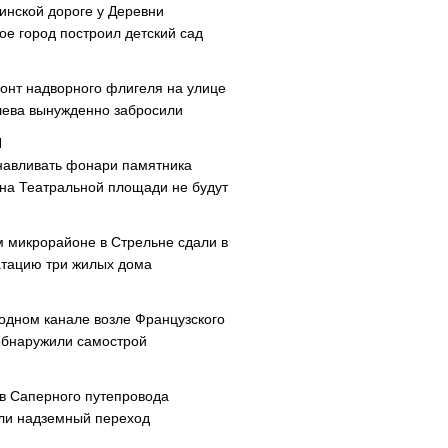
инской дороге у Деревни
ое город построил детский сад
онт надворного флигеля на улице
ева вынужденно забросили
навливать фонари памятника
 на Театральной площади не будут
м микрорайоне в Стрельне сдали в
атацию три жилых дома
одном канале возле Французского
обнаружили самострой
ав Саперного путепровода
ли надземный переход