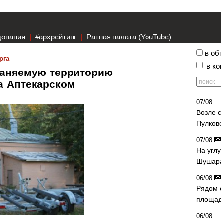
дования
|
#архрейтинг
|
Ратная палата (YouTube)
в об
рга
в к
аняемую территорию
на Аптекарском
07/08
Возле 
Пулков
07/08
На угл
Шушара
06/08
Рядом 
площад
06/08