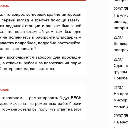
ровать
22/07
м, что вопрос во-первых крайне интересен
На ули
 первый взгляд и требует помощи газеты.
еще од
ток лодочной станции и раньше был зоной
авторы
ха, что девятиэтажный дом там был для
а не поленитесь и раскройте благодарным
21/07
участка подробнее, подробно растолкуйте,
Во дво
ка его застраивать?
постро
щик воспользуется забором для прокладки
21/07
, а отвечать рублём за повреждения парка
Сдан п
 С нетерпением, ваш читатель.
группы
Новобе
21/07
ровать
На про
те горожанам — ремонтироаать бкдут ВЕСЬ
микрор
ского исключат из ремонтных работ? если
жилой 
о горжане хотели бы получить ответ на этот
20/07
На мес