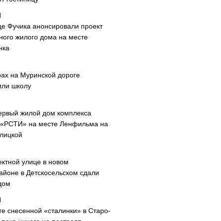
це Фучика анонсировали проект
ного жилого дома на месте
нка
рах на Муринской дороге
или школу
ервый жилой дом комплекса
 «РСТИ» на месте Ленфильма на
лицкой
ектной улице в новом
айоне в Детскосельском сдали
дом
те снесенной «сталинки» в Старо-