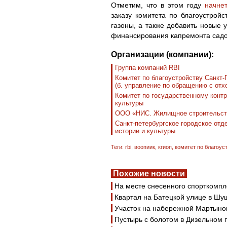
Отметим, что в этом году
начне
заказу комитета по благоустрой
газоны, а также добавить новые 
финансирования капремонта садов
Организации (компании):
Группа компаний RBI
Комитет по благоустройству Санкт-
(б. управление по обращению с отх
Комитет по государственному контр
культуры
ООО «НИС. Жилищное строительст
Санкт-петербургское городское от
истории и культуры
Теги:
rbi
,
воопиик
,
кгиоп
,
комитет по благоус
Похожие новости
На месте снесенного спорткомпл
Квартал на Батецкой улице в Шу
Участок на набережной Мартынов
Пустырь с болотом в Дизельном 