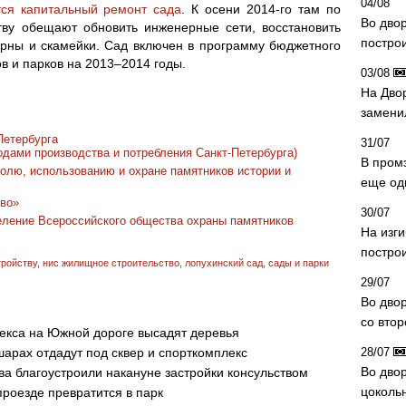
04/08
тся капитальный ремонт сада
. К осени 2014-го там по
Во дво
ству обещают обновить инженерные сети, восстановить
постро
урны и скамейки. Сад включен в программу бюджетного
 и парков на 2013–2014 годы.
03/08
На Дво
замени
Петербурга
31/07
одами производства и потребления Санкт-Петербурга)
В пром
олю, использованию и охране памятников истории и
еще од
во»
30/07
деление Всероссийского общества охраны памятников
На изг
постро
тройству
,
нис жилищное строительство
,
лопухинский сад
,
сады и парки
29/07
Во дво
со вто
екса на Южной дороге высадят деревья
шарах отдадут под сквер и спорткомплекс
28/07
Во двор
а благоустроили накануне застройки консульством
цоколь
проезде превратится в парк