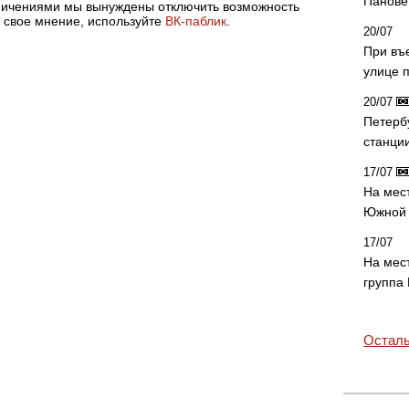
Панове 
аничениями мы вынуждены отключить возможность
 свое мнение, используйте
ВК-паблик
.
20/07
При въ
улице 
20/07
Петерб
станци
17/07
На мес
Южной 
17/07
На мес
группа
Осталь