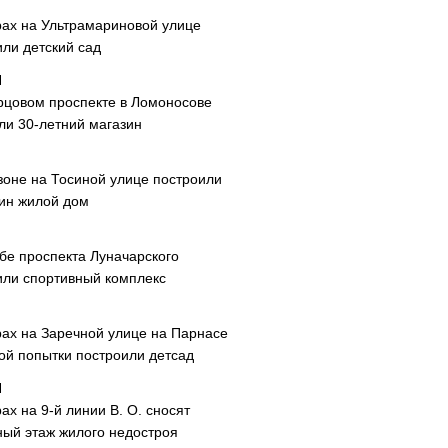
рах на Ультрамариновой улице
или детский сад
рцовом проспекте в Ломоносове
ли 30-летний магазин
зоне на Тосиной улице построили
ин жилой дом
ибе проспекта Луначарского
или спортивный комплекс
рах на Заречной улице на Парнасе
рой попытки построили детсад
ах на 9-й линии В. О. сносят
ный этаж жилого недостроя