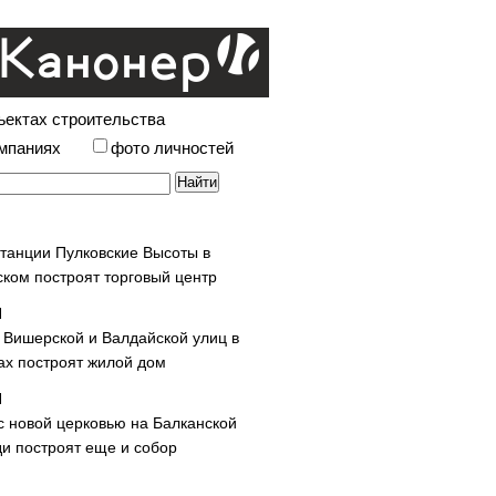
ъектах строительства
омпаниях
фото личностей
станции Пулковские Высоты в
ском построят торговый центр
у Вишерской и Валдайской улиц в
х построят жилой дом
с новой церковью на Балканской
и построят еще и собор