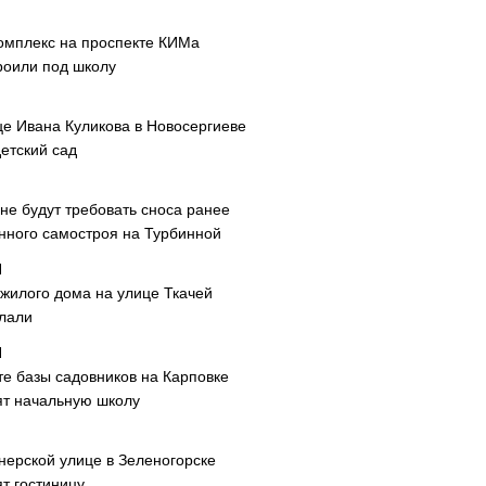
омплекс на проспекте КИМа
роили под школу
це Ивана Куликова в Новосергиеве
етский сад
не будут требовать сноса ранее
нного самостроя на Турбинной
 жилого дома на улице Ткачей
лали
те базы садовников на Карповке
ят начальную школу
нерской улице в Зеленогорске
т гостиницу