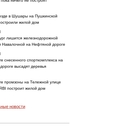
пока ничего не построят
езде в Шушары на Пушкинской
построили жилой дом
ург лишится железнодорожной
и Навалочной на Нефтяной дороге
те снесенного спорткомплекса на
дороге высадят деревья
те промзоны на Тележной улице
 RBI построит жилой дом
ные новости