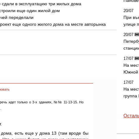
Панове 
 сдали в эксплуатацию три жилых дома
остроили еще один жилой дом
20/07
ачей переделали
При въ
роект еще одного жилого дома на месте авторынка
улице 
20/07
Петерб
станци
17/07
На мес
Южной 
17/07
На мес
ровать
группа
речь идет только о 3-х зданиях, №№ 11-13-15. Но
.
Осталь
.
 дома, есть еще у дома 13 (там вроде бы