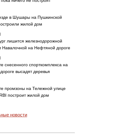
пока ничего не построят
езде в Шушары на Пушкинской
построили жилой дом
ург лишится железнодорожной
и Навалочной на Нефтяной дороге
те снесенного спорткомплекса на
дороге высадят деревья
те промзоны на Тележной улице
 RBI построит жилой дом
ные новости