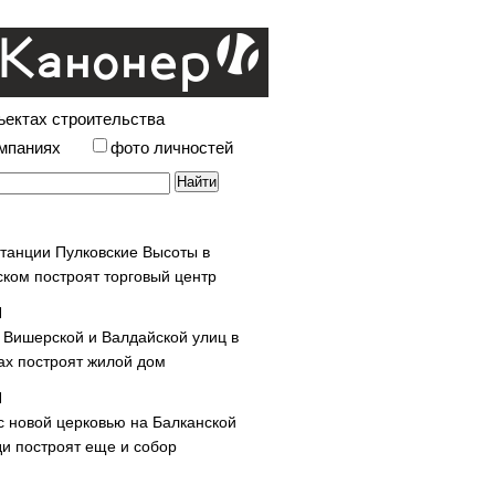
ъектах строительства
омпаниях
фото личностей
станции Пулковские Высоты в
ском построят торговый центр
у Вишерской и Валдайской улиц в
х построят жилой дом
с новой церковью на Балканской
и построят еще и собор