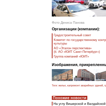
Фото Дениса Панова
Организации (компании):
Градостроительный совет
Комитет по государственному контр
культуры
АО «Эталон перспектива»
(б. АО «ЮИТ Санкт-Петербург»)
Группа компаний «ЮИТ»
Изображения, прикрепленны
Теги:
жилье
,
капремонт аварийных зданий
,
г
Похожие новости
На углу Вишерской и Валдайской