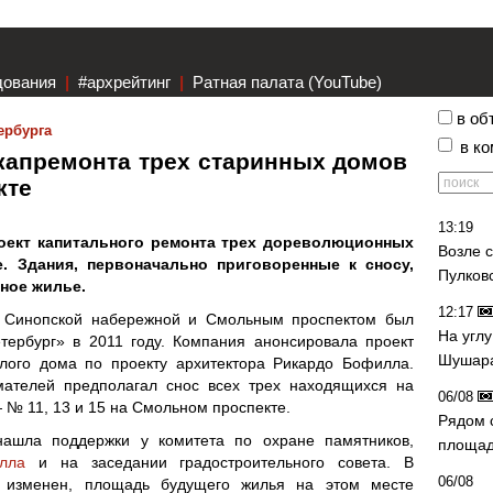
дования
|
#архрейтинг
|
Ратная палата (YouTube)
в об
ербурга
в к
капремонта трех старинных домов
кте
13:19
оект капитального ремонта трех дореволюционных
Возле 
. Здания, первоначально приговоренные к сносу,
Пулков
ное жилье.
12:17
, Синопской набережной и Смольным проспектом был
На угл
ербург» в 2011 году. Компания анонсировала проект
Шушара
илого дома по проекту архитектора Рикардо Бофилла.
ателей предполагал снос всех трех находящихся на
06/08
 № 11, 13 и 15 на Смольном проспекте.
Рядом 
ашла поддержки у комитета по охране памятников,
площад
лла
и на заседании градостроительного совета. В
06/08
л изменен, площадь будущего жилья на этом месте