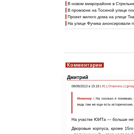
В новом микрорайоне в Стрельне
В промзоне на Тосиной улице п
Проект жилого дома на улице Тк
На улице Фучика анонсировали п
Комментарии
Дмитрий
08/08/2013 в 15:18 |
#1
|
Ответить
|
Цити
Инженер
:
На сколько я понимаю, 
ведь там же еще есть исторические..
На участке ЮИТа — больше нет
Дворовые корпуса, кроме 15го