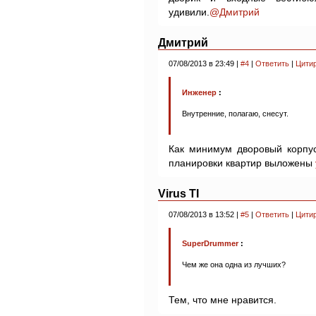
удивили.
@Дмитрий
Дмитрий
07/08/2013 в 23:49 |
#4
|
Ответить
|
Цити
Инженер
:
Внутренние, полагаю, снесут.
Как минимум дворовый корпу
планировки квартир выложены
Virus TI
07/08/2013 в 13:52 |
#5
|
Ответить
|
Цити
SuperDrummer
:
Чем же она одна из лучших?
Тем, что мне нравится.