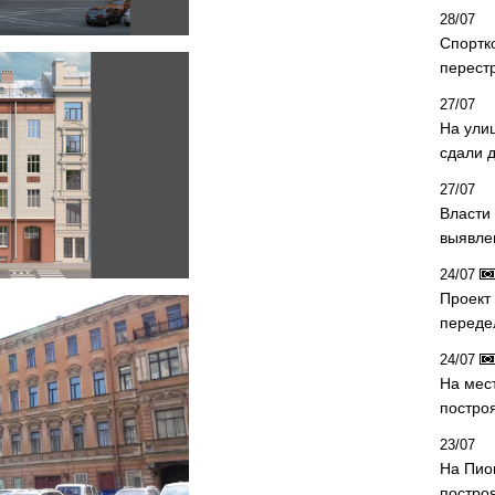
28/07
Спортк
перест
27/07
На ули
сдали д
27/07
Власти 
выявле
24/07
Проект
переде
24/07
На мес
постро
23/07
На Пио
построя