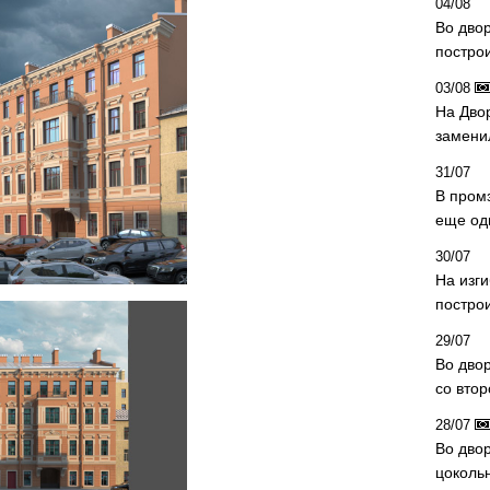
04/08
Во дво
постро
03/08
На Дво
замени
31/07
В пром
еще од
30/07
На изг
постро
29/07
Во дво
со вто
28/07
Во двор
цоколь