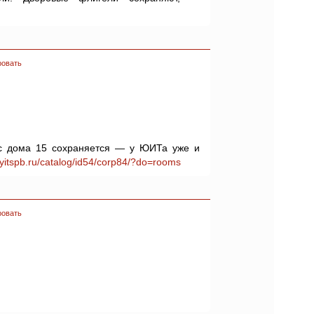
ровать
с дома 15 сохраняется — у ЮИТа уже и
yitspb.ru/catalog/id54/corp84/?do=rooms
ровать