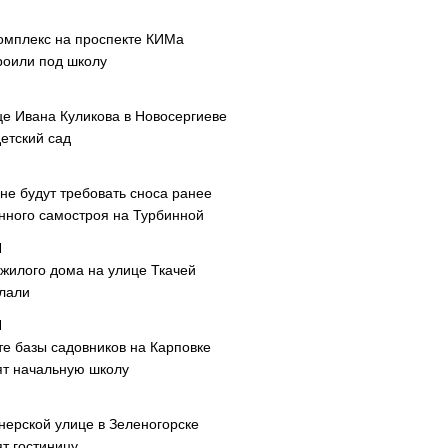
омплекс на проспекте КИМа
роили под школу
це Ивана Куликова в Новосергиеве
етский сад
не будут требовать сноса ранее
нного самостроя на Турбинной
 жилого дома на улице Ткачей
лали
те базы садовников на Карповке
ят начальную школу
нерской улице в Зеленогорске
т гостиницу