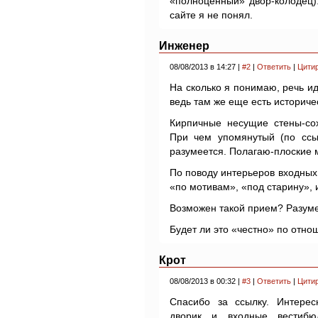
«полноценный» двор-колодец).
сайте я не понял.
Инженер
08/08/2013 в 14:27 |
#2
|
Ответить
|
Цити
На сколько я понимаю, речь ид
ведь там же еще есть историчес
Кирпичные несущие стены-сох
При чем упомянутый (по ссыл
разумеется. Полагаю-плоские 
По поводу интерьеров входных г
«по мотивам», «под старину»,
Возможен такой прием? Разуме
Будет ли это «честно» по отно
Крот
08/08/2013 в 00:32 |
#3
|
Ответить
|
Цити
Спасибо за ссылку. Интер
дворик и входные вестибю