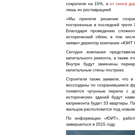
сократили на 15%, а
от сноса до
лишь их реставрацией.
«Мы приняли решение сохран
построенные в последней трети 
Благодаря проведению сложног
исторический облик, в том чис
заявил директор компании «ЮИТ 
Сегодня компания представил
капитального ремонта, а также от
Внутри будут заменены перек
капитальные стены построек.
Строители также заявили, что 
воссозданы по сохранившимся фр
появятся чугунные перила с 
исторических зданий будут нав
капремонта будет 33 квартиры. П
жильцов расположится под новыми
По информации «ЮИТ», работы
завершиться в 2015 году.