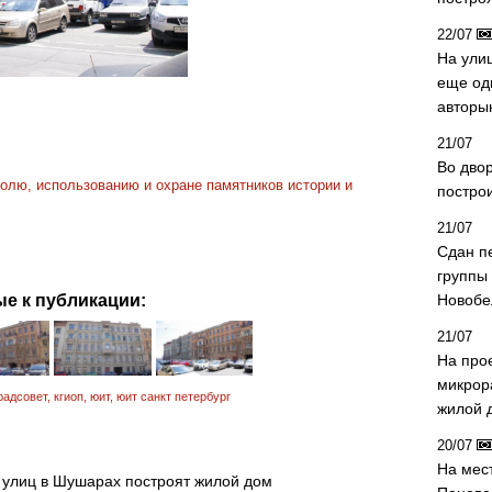
22/07
На ули
еще од
авторы
21/07
Во дво
олю, использованию и охране памятников истории и
постро
21/07
Сдан п
группы
е к публикации:
Новобе
21/07
На про
микрор
радсовет
,
кгиоп
,
юит
,
юит санкт петербург
жилой 
20/07
На мес
 улиц в Шушарах построят жилой дом