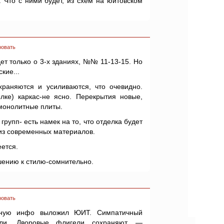
 Что с ними будет, из схем на юитовском
ровать
ет только о 3-х зданиях, №№ 11-13-15. Но
кие...
раняются и усиливаются, что очевидно.
ке) каркас-не ясно. Перекрытия новые,
монолитные плиты.
рупп- есть намек на то, что отделка будет
 из современных материалов.
ется.
шению к стилю-сомнительно.
ровать
есную инфо выложил ЮИТ. Симпатичный
ли. Дворовые флигели сохраняют, —