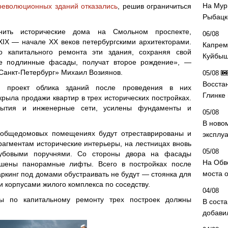
На Мур
революционных зданий отказались
, решив ограничиться
Рыбацк
ить исторические дома на Смольном проспекте,
06/08
XIX — начале XX веков петербургскими архитекторами.
Капрем
о капитального ремонта эти здания, сохраняя свой
Куйбыш
ле подлинные фасады, получат второе рождение», —
Санкт-Петербург» Михаил Возиянов.
05/08
Восста
а проект облика зданий после проведения в них
Глинке
крыла продажи квартир в трех исторических постройках.
рытия и инженерные сети, усилены фундаменты и
05/08
В ново
в общедомовых помещениях будут отреставрированы и
эксплу
агментам исторические интерьеры, на лестницах вновь
05/08
дубовыми поручнями. Со стороны двора на фасады
На Обв
ешены панорамные лифты. Всего в постройках после
моста 
аркинг под домами обустраивать не будут — стоянка для
 корпусами жилого комплекса по соседству.
04/08
 по капитальному ремонту трех построек должны
В сост
добави