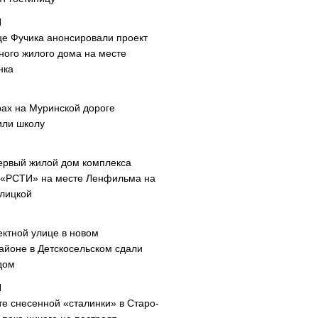
це Фучика анонсировали проект
ного жилого дома на месте
нка
рах на Муринской дороге
или школу
ервый жилой дом комплекса
 «РСТИ» на месте Ленфильма на
лицкой
ектной улице в новом
айоне в Детскосельском сдали
дом
те снесенной «сталинки» в Старо-