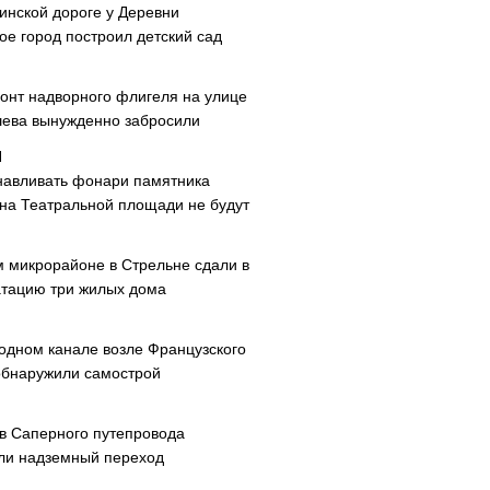
инской дороге у Деревни
ое город построил детский сад
онт надворного флигеля на улице
ева вынужденно забросили
навливать фонари памятника
 на Театральной площади не будут
м микрорайоне в Стрельне сдали в
атацию три жилых дома
одном канале возле Французского
обнаружили самострой
ав Саперного путепровода
ли надземный переход