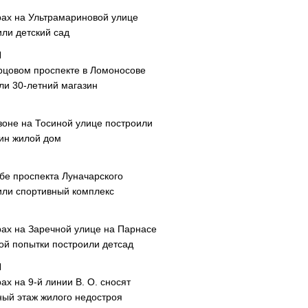
рах на Ультрамариновой улице
или детский сад
рцовом проспекте в Ломоносове
ли 30-летний магазин
зоне на Тосиной улице построили
ин жилой дом
ибе проспекта Луначарского
или спортивный комплекс
рах на Заречной улице на Парнасе
рой попытки построили детсад
ах на 9-й линии В. О. сносят
ный этаж жилого недостроя