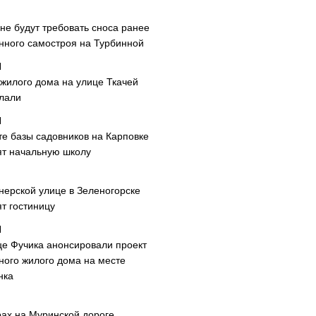
не будут требовать сноса ранее
нного самостроя на Турбинной
 жилого дома на улице Ткачей
лали
те базы садовников на Карповке
ят начальную школу
нерской улице в Зеленогорске
т гостиницу
це Фучика анонсировали проект
ного жилого дома на месте
нка
рах на Муринской дороге