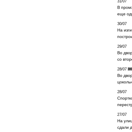
31/07
В пром
еще од
30/07
На изг
постро
29/07
Во дво
со вто
28/07
Во двор
цоколь
28/07
Спортк
перест
27/07
На ули
сдали д