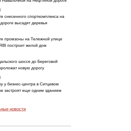
и Навалочной на Нефтяной дороге
те снесенного спорткомплекса на
дороге высадят деревья
те промзоны на Тележной улице
 RBI построит жилой дом
дальского шоссе до Береговой
проложат новую дорогу
ку у бизнес-центра в Ситцевом
ке застроят еще одним зданием
ные новости