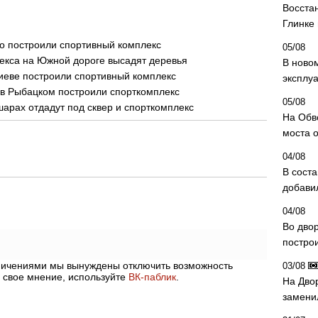
Восста
Глинке
го построили спортивный комплекс
05/08
екса на Южной дороге высадят деревья
В ново
иеве построили спортивный комплекс
эксплу
 в Рыбацком построили спорткомплекс
05/08
шарах отдадут под сквер и спорткомплекс
На Обв
моста 
04/08
В сост
добави
04/08
Во дво
постро
аничениями мы вынуждены отключить возможность
03/08
 свое мнение, используйте
ВК-паблик
.
На Дво
замени