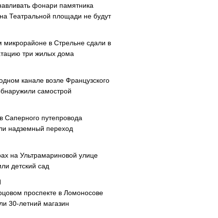
навливать фонари памятника
 на Театральной площади не будут
м микрорайоне в Стрельне сдали в
атацию три жилых дома
одном канале возле Французского
обнаружили самострой
ав Саперного путепровода
ли надземный переход
рах на Ультрамариновой улице
или детский сад
рцовом проспекте в Ломоносове
ли 30-летний магазин