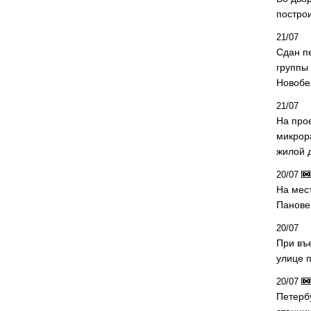
постро
21/07
Сдан п
группы
Новобе
21/07
На про
микрор
жилой 
20/07
На мес
Панове 
20/07
При въ
улице 
20/07
Петерб