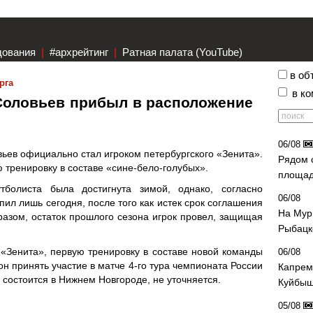
дования
|
#архрейтинг
|
Ратная палата (YouTube)
в об
рга
в к
Соловьев прибыл в расположение
06/08
ев официально стал игроком петербургского «Зенита».
Рядом 
 тренировку в составе «сине-бело-голубых».
площад
тболиста была достигнута зимой, однако, согласно
06/08
упил лишь сегодня, после того как истек срок соглашения
На Мур
азом, остаток прошлого сезона игрок провел, защищая
Рыбацк
«Зенита», первую тренировку в составе новой команды
06/08
он принять участие в матче 4-го тура чемпионата России
Капрем
а состоится в Нижнем Новгороде, не уточняется.
Куйбыш
05/08