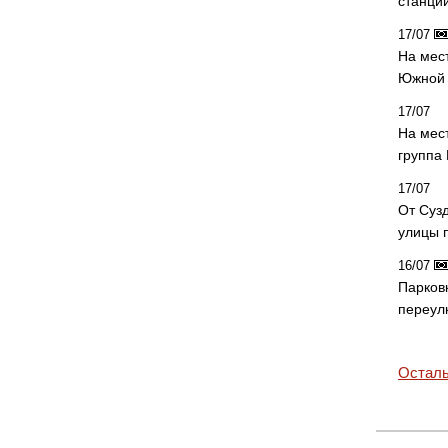
станци
17/07
На мес
Южной 
17/07
На мес
группа
17/07
От Суз
улицы 
16/07
Парков
переул
Осталь