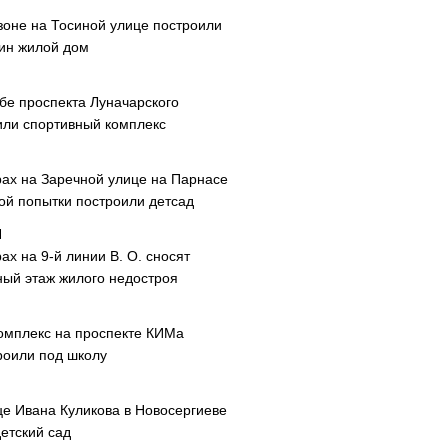
зоне на Тосиной улице построили
ин жилой дом
ибе проспекта Луначарского
или спортивный комплекс
рах на Заречной улице на Парнасе
рой попытки построили детсад
ах на 9-й линии В. О. сносят
ный этаж жилого недостроя
омплекс на проспекте КИМа
роили под школу
це Ивана Куликова в Новосергиеве
етский сад