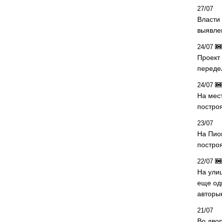
27/07
Власти 
выявле
24/07
Проект
переде
24/07
На мес
постро
23/07
На Пио
построя
22/07
На ули
еще од
авторы
21/07
Во дво