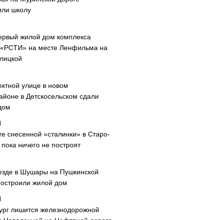
или школу
ервый жилой дом комплекса
 «РСТИ» на месте Ленфильма на
лицкой
ектной улице в новом
айоне в Детскосельском сдали
дом
те снесенной «сталинки» в Старо-
пока ничего не построят
езде в Шушары на Пушкинской
построили жилой дом
ург лишится железнодорожной