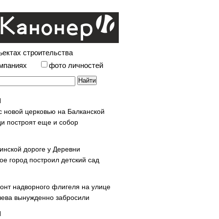
ъектах строительства
омпаниях
фото личностей
с новой церковью на Балканской
и построят еще и собор
инской дороге у Деревни
ое город построил детский сад
онт надворного флигеля на улице
ева вынужденно забросили