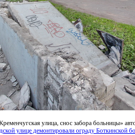
Кременчугская улица, снос забора больницы»
авт
ской улице демонтировали ограду Боткинской б