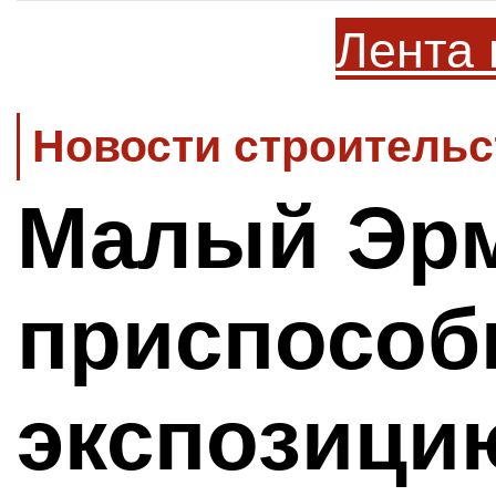
Лента 
Новости строительс
Малый Эрм
приспособ
экспозици