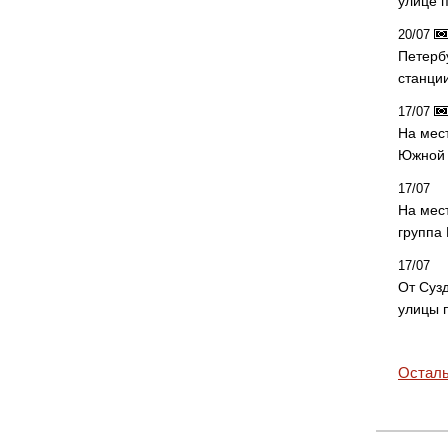
улице 
20/07
Петерб
станци
17/07
На мес
Южной 
17/07
На мес
группа
17/07
От Суз
улицы 
Осталь