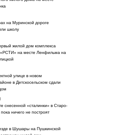
нка
рах на Муринской дороге
или школу
ервый жилой дом комплекса
 «РСТИ» на месте Ленфильма на
лицкой
ектной улице в новом
айоне в Детскосельском сдали
дом
те снесенной «сталинки» в Старо-
пока ничего не построят
езде в Шушары на Пушкинской