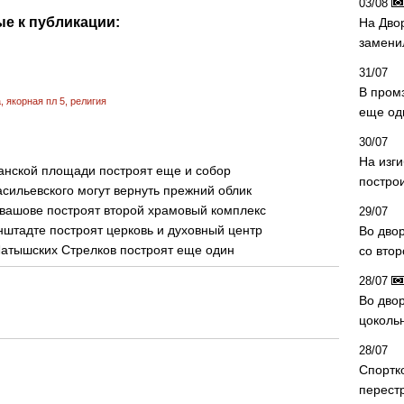
03/08
е к публикации:
На Дво
замени
31/07
В пром
а
,
якорная пл 5
,
религия
еще од
30/07
На изг
анской площади построят еще и собор
постро
сильевского могут вернуть прежний облик
вашове построят второй храмовый комплекс
29/07
нштадте построят церковь и духовный центр
Во дво
Латышских Стрелков построят еще один
со вто
28/07
Во двор
цоколь
28/07
Спортк
перест