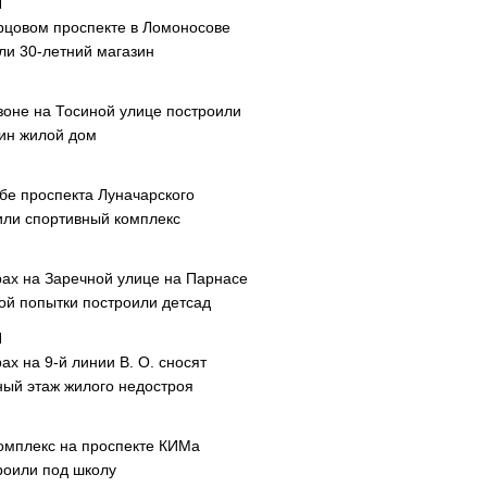
рцовом проспекте в Ломоносове
ли 30-летний магазин
зоне на Тосиной улице построили
ин жилой дом
ибе проспекта Луначарского
или спортивный комплекс
рах на Заречной улице на Парнасе
рой попытки построили детсад
ах на 9-й линии В. О. сносят
ный этаж жилого недостроя
омплекс на проспекте КИМа
роили под школу