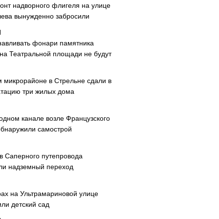
онт надворного флигеля на улице
ева вынужденно забросили
навливать фонари памятника
 на Театральной площади не будут
м микрорайоне в Стрельне сдали в
атацию три жилых дома
одном канале возле Французского
обнаружили самострой
ав Саперного путепровода
ли надземный переход
рах на Ультрамариновой улице
или детский сад