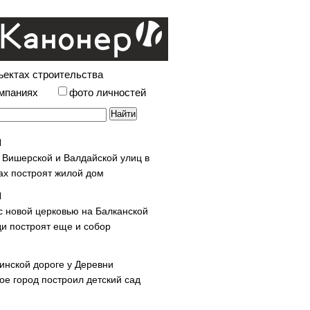
ъектах строительства
омпаниях
фото личностей
у Вишерской и Валдайской улиц в
х построят жилой дом
с новой церковью на Балканской
и построят еще и собор
инской дороге у Деревни
ое город построил детский сад