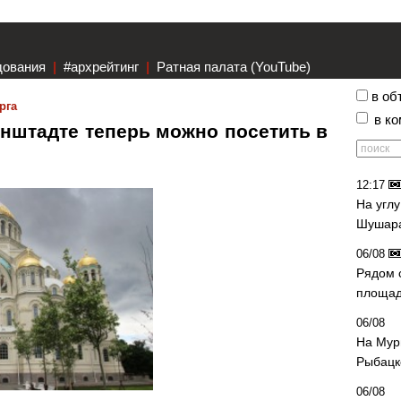
дования
|
#архрейтинг
|
Ратная палата (YouTube)
в об
рга
в к
нштадте теперь можно посетить в
12:17
На угл
Шушара
06/08
Рядом 
площад
06/08
На Мур
Рыбацк
06/08