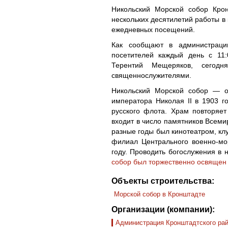
Никольский Морской собор Кро
нескольких десятилетий работы в
ежедневных посещений.
Как сообщают в администрации
посетителей каждый день с 11:
Терентий Мещеряков, сегод
священнослужителями.
Никольский Морской собор — о
императора Николая II в 1903 г
русского флота. Храм повторяе
входит в число памятников Всеми
разные годы был кинотеатром, кл
филиал Центрального военно-мо
году. Проводить богослужения в 
собор был торжественно освящен
Объекты строительства:
Морской собор в Кронштадте
Организации (компании):
Администрация Кронштадтcкого рай