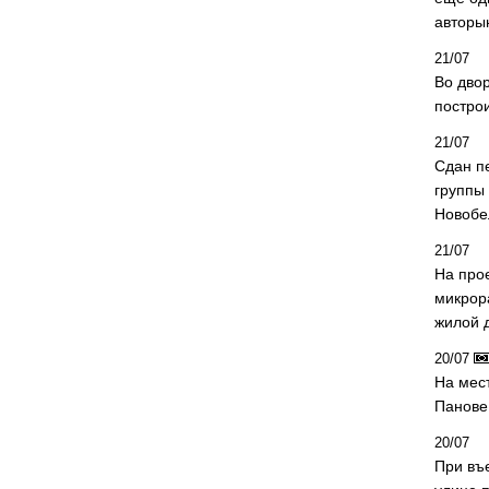
авторы
21/07
Во дво
постро
21/07
Сдан п
группы
Новобе
21/07
На про
микрор
жилой 
20/07
На мес
Панове 
20/07
При въ