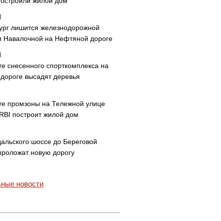
построили жилой дом
ург лишится железнодорожной
и Навалочной на Нефтяной дороге
те снесенного спорткомплекса на
дороге высадят деревья
те промзоны на Тележной улице
 RBI построит жилой дом
дальского шоссе до Береговой
проложат новую дорогу
ные новости