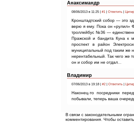
Анаксимандр
08/06/2013 в 11:25 |
#1
|
Ответить
|
Цитир
Кронштадтский собор — это здо
верю я ему. Пока он «рулил
троллейбус №36 — единственн
Пражской и бандита Куна к 
проспект в район Электрос
муниципальный под таким же но
нерентабельный. Так чего же т
он и собор им не отдал...
Владимир
07/06/2013 в 19:18 |
#2
|
Ответить
|
Цити
Наконец-то посредники пере
побывали, теперь ваша очередь
В связи с законодательными огр
комментирования. Чтобы оставить