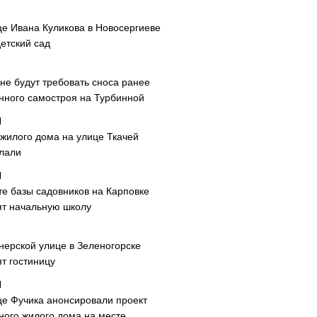
це Ивана Куликова в Новосергиеве
етский сад
не будут требовать сноса ранее
нного самостроя на Турбинной
 жилого дома на улице Ткачей
лали
те базы садовников на Карповке
ят начальную школу
нерской улице в Зеленогорске
т гостиницу
це Фучика анонсировали проект
ного жилого дома на месте