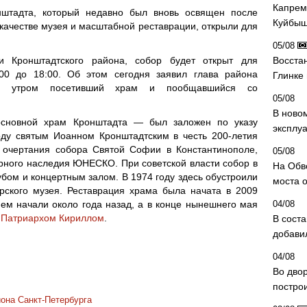
Капрем
нштадта, который недавно был вновь освящен после
Куйбыш
 качестве музея и масштабной реставрации, открыли для
05/08
 Кронштадтского района, собор будет открыт для
Восста
00 до 18:00. Об этом сегодня заявил глава района
Глинке
ня утром посетивший храм и пообщавшийся со
05/08
В ново
сновной храм Кронштадта — был заложен по указу
эксплу
оду святым Иоанном Кронштадтским в честь 200-летия
т очертания собора Святой Софии в Константинополе,
05/08
рного наследия ЮНЕСКО. При советской власти собор в
На Обв
убом и концертным залом. В 1974 году здесь обустроили
моста 
рского музея. Реставрация храма была начата в 2009
нем начали около года назад, а в конце нынешнего мая
04/08
 Патриархом Кириллом
.
В сост
добави
04/08
Во дво
постро
она Санкт-Петербурга