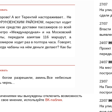
27/07
На ули
овать
сдали д
рово! А вот Терентий настораживает... Не
» ФРУНЗЕНСКИМ РАЙОНОМ, перестал ходит
27/07
ое средство доставки пассажиров со всей
Власти 
метро «Международная» и на Московский
выявле
илы, передали азиятам 116 маршрут, а
мером ходит раз в полтора часа. Говорят,
24/07
огда чабаны на нём деньги делают? Как бы
Проект
переде
24/07
На мес
ровать
постро
д богом разрешили, аминь.Все небесные
23/07
 чернь...
На Пио
построя
аничениями мы вынуждены отключить возможность
 свое мнение, используйте
ВК-паблик
.
22/07
На ули
еще од