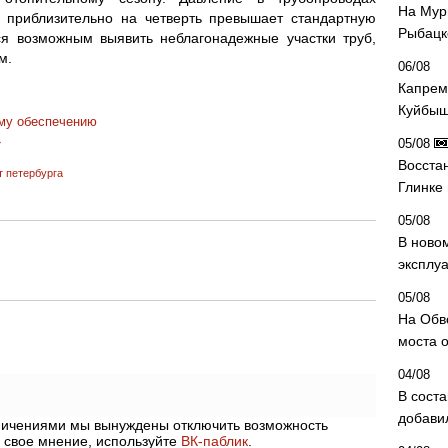
На Мур
й приблизительно на четверть превышает стандартную
Рыбацк
тся возможным выявить неблагонадежные участки труб,
м.
06/08
Капрем
Куйбыш
ому обеспечению
»
05/08
Восста
т петербурга
Глинке
05/08
В ново
эксплу
05/08
На Обв
моста 
04/08
В сост
добави
аничениями мы вынуждены отключить возможность
 свое мнение, используйте
ВК-паблик
.