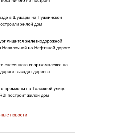
пока ничего не построят
езде в Шушары на Пушкинской
построили жилой дом
ург лишится железнодорожной
и Навалочной на Нефтяной дороге
те снесенного спорткомплекса на
дороге высадят деревья
те промзоны на Тележной улице
 RBI построит жилой дом
ные новости