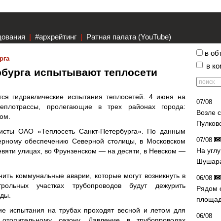
дования
|
#архрейтинг
|
Ратная палата (YouTube)
в об
рга
в к
ербурга испытывают теплосети
ся гидравлические испытания теплосетей. 4 июня на
07/08
еплотрассы, пролегающие в трех районах города:
Возле 
ом.
Пулков
исты ОАО «Теплосеть Санкт-Петербурга». По данным
07/08
нерному обеспечению Северной столицы, в Московском
На угл
евяти улицах, во Фрунзенском — на десяти, в Невском —
Шушара
нить коммунальные аварии, которые могут возникнуть в
06/08
рольных участках трубопроводов будут дежурить
Рядом 
ды.
площад
ие испытания на трубах проходят весной и летом для
06/08
отопительному сезону. Давление в трубопроводах