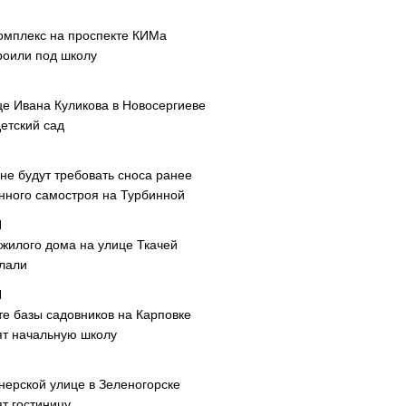
омплекс на проспекте КИМа
роили под школу
це Ивана Куликова в Новосергиеве
етский сад
не будут требовать сноса ранее
нного самостроя на Турбинной
 жилого дома на улице Ткачей
лали
те базы садовников на Карповке
ят начальную школу
нерской улице в Зеленогорске
т гостиницу