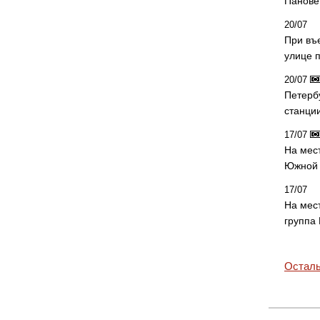
Панове 
20/07
При въ
улице 
20/07
Петерб
станци
17/07
На мес
Южной 
17/07
На мес
группа
Осталь