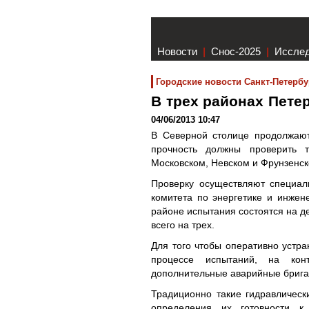
Новости
|
Снос-2025
|
Иссле
Городские новости Санкт-Петербу
В трех районах Пет
04/06/2013 10:47
В Северной столице продолжают
прочность должны проверить т
Московском, Невском и Фрунзенск
Проверку осуществляют специал
комитета по энергетике и инже
районе испытания состоятся на д
всего на трех.
Для того чтобы оперативно устра
процессе испытаний, на конт
дополнительные аварийные брига
Традиционно такие гидравлическ
определения их готовности к 