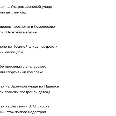
рах на Ультрамариновой улице
или детский сад
рцовом проспекте в Ломоносове
ли 30-летний магазин
зоне на Тосиной улице построили
ин жилой дом
ибе проспекта Луначарского
или спортивный комплекс
рах на Заречной улице на Парнасе
рой попытки построили детсад
ах на 9-й линии В. О. сносят
ный этаж жилого недостроя