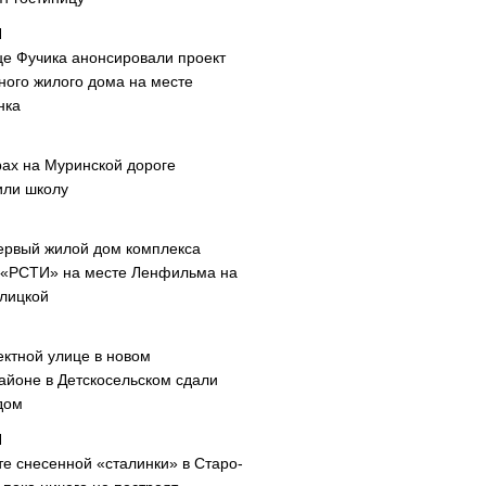
це Фучика анонсировали проект
ного жилого дома на месте
нка
рах на Муринской дороге
или школу
ервый жилой дом комплекса
 «РСТИ» на месте Ленфильма на
лицкой
ектной улице в новом
айоне в Детскосельском сдали
дом
те снесенной «сталинки» в Старо-