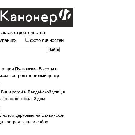
ъектах строительства
омпаниях
фото личностей
станции Пулковские Высоты в
ском построят торговый центр
у Вишерской и Валдайской улиц в
х построят жилой дом
с новой церковью на Балканской
и построят еще и собор