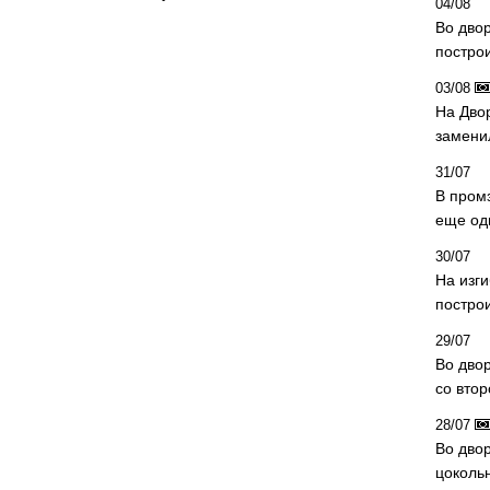
04/08
Во дво
постро
03/08
На Дво
замени
31/07
В пром
еще од
30/07
На изг
постро
29/07
Во дво
со вто
28/07
Во двор
цоколь