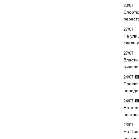
28/07
Спортк
перест
27/07
На ули
сдали д
27/07
Власти 
выявле
24/07
Проект
переде
24/07
На мес
постро
23/07
На Пио
построя