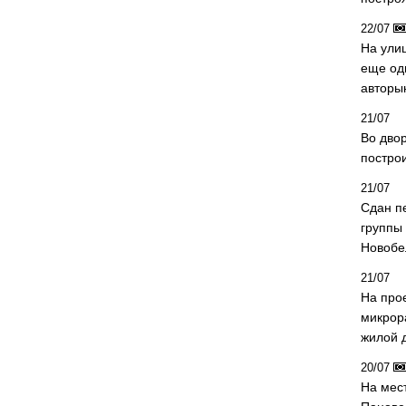
22/07
На ули
еще од
авторы
21/07
Во дво
постро
21/07
Сдан п
группы
Новобе
21/07
На про
микрор
жилой 
20/07
На мес