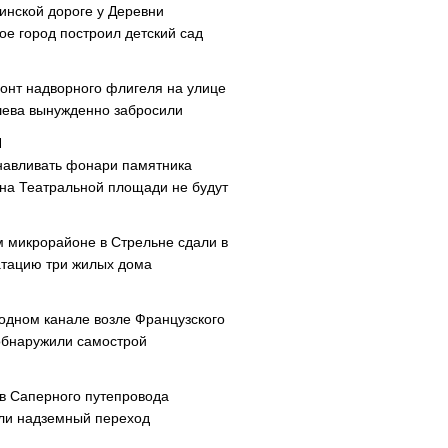
инской дороге у Деревни
ое город построил детский сад
онт надворного флигеля на улице
ева вынужденно забросили
навливать фонари памятника
 на Театральной площади не будут
м микрорайоне в Стрельне сдали в
атацию три жилых дома
одном канале возле Французского
обнаружили самострой
ав Саперного путепровода
ли надземный переход