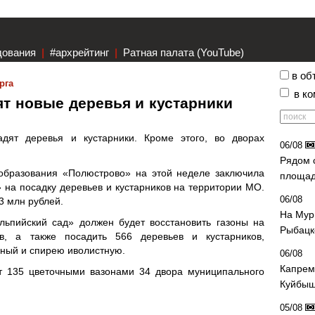
дования
|
#архрейтинг
|
Ратная палата (YouTube)
в об
рга
в к
т новые деревья и кустарники
дят деревья и кустарники. Кроме этого, во дворах
06/08
Рядом 
образования «Полюстрово» на этой неделе заключила
площад
 на посадку деревьев и кустарников на территории МО.
06/08
3 млн рублей.
На Мур
льпийский сад» должен будет восстановить газоны на
Рыбацк
ов, а также посадить 566 деревьев и кустарников,
ный и спирею иволистную.
06/08
Капрем
ит 135 цветочными вазонами 34 двора муниципального
Куйбыш
05/08