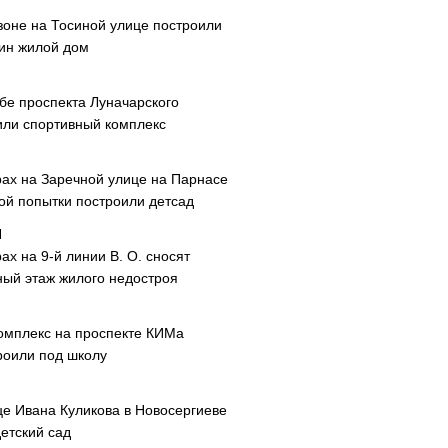
зоне на Тосиной улице построили
ин жилой дом
ибе проспекта Луначарского
или спортивный комплекс
рах на Заречной улице на Парнасе
рой попытки построили детсад
ах на 9-й линии В. О. сносят
ный этаж жилого недостроя
омплекс на проспекте КИМа
роили под школу
це Ивана Куликова в Новосергиеве
етский сад