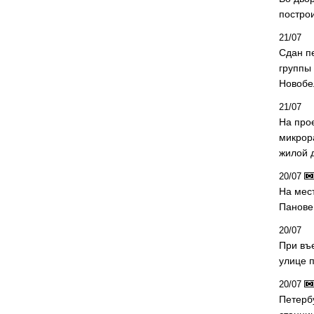
постро
21/07
Сдан п
группы
Новобе
21/07
На про
микрор
жилой 
20/07
На мес
Панове 
20/07
При въ
улице 
20/07
Петерб