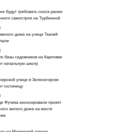
не будут требовать сноса ранее
нного самостроя на Турбинной
 жилого дома на улице Ткачей
лали
те базы садовников на Карповке
ят начальную школу
нерской улице в Зеленогорске
т гостиницу
це Фучика анонсировали проект
ного жилого дома на месте
нка
рах на Муринской дороге