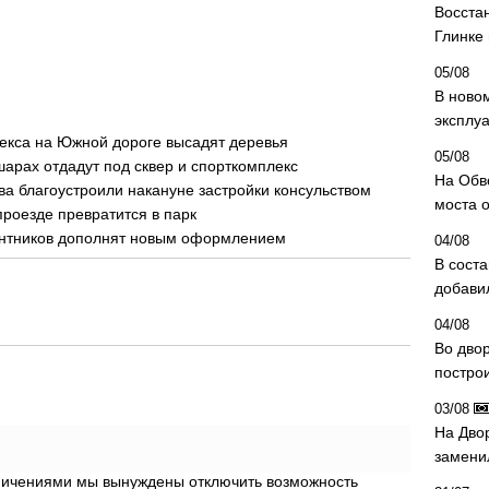
Восста
Глинке
05/08
В ново
эксплу
екса на Южной дороге высадят деревья
05/08
шарах отдадут под сквер и спорткомплекс
На Обв
а благоустроили накануне застройки консульством
моста 
проезде превратится в парк
антников дополнят новым оформлением
04/08
В сост
добави
04/08
Во дво
постро
03/08
На Дво
замени
аничениями мы вынуждены отключить возможность