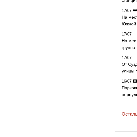
станци
17/07
На мес
Южной 
17/07
На мес
группа
17/07
От Суз
улицы 
16/07
Парков
переул
Осталь