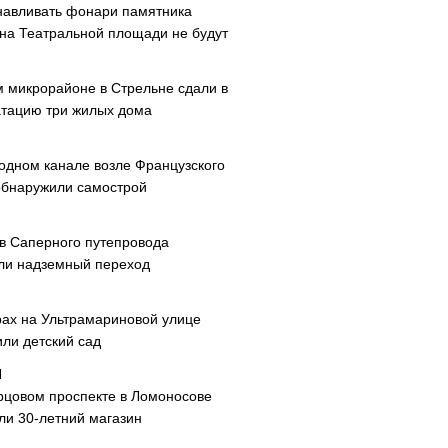
навливать фонари памятника
 на Театральной площади не будут
м микрорайоне в Стрельне сдали в
атацию три жилых дома
одном канале возле Французского
обнаружили самострой
ав Саперного путепровода
ли надземный переход
рах на Ультрамариновой улице
или детский сад
рцовом проспекте в Ломоносове
ли 30-летний магазин