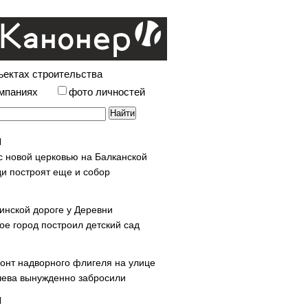
ъектах строительства
омпаниях
фото личностей
с новой церковью на Балканской
и построят еще и собор
инской дороге у Деревни
ое город построил детский сад
онт надворного флигеля на улице
ева вынужденно забросили