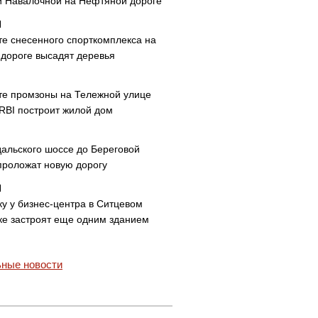
и Навалочной на Нефтяной дороге
те снесенного спорткомплекса на
дороге высадят деревья
те промзоны на Тележной улице
 RBI построит жилой дом
дальского шоссе до Береговой
проложат новую дорогу
ку у бизнес-центра в Ситцевом
ке застроят еще одним зданием
ные новости