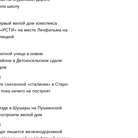
или школу
ервый жилой дом комплекса
 «РСТИ» на месте Ленфильма на
лицкой
ектной улице в новом
айоне в Детскосельском сдали
дом
те снесенной «сталинки» в Старо-
пока ничего не построят
езде в Шушары на Пушкинской
построили жилой дом
ург лишится железнодорожной