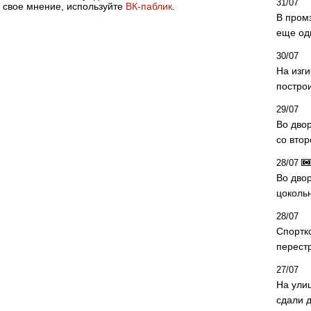
31/07
 свое мнение, используйте
ВК-паблик
.
В пром
еще од
30/07
На изг
постро
29/07
Во дво
со вто
28/07
Во двор
цоколь
28/07
Спортк
перест
27/07
На ули
сдали д