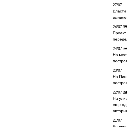
27/07
Власти 
выявле
24/07
Проект
переде
24/07
На мес
постро
23/07
На Пио
построя
22/07
На ули
еще од
авторы
21/07
Во дво