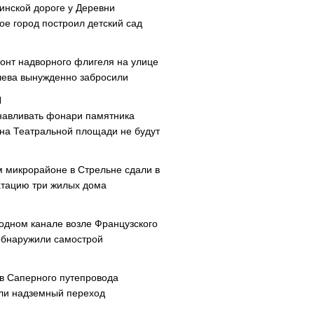
инской дороге у Деревни
ое город построил детский сад
онт надворного флигеля на улице
ева вынужденно забросили
навливать фонари памятника
 на Театральной площади не будут
м микрорайоне в Стрельне сдали в
атацию три жилых дома
одном канале возле Французского
обнаружили самострой
ав Саперного путепровода
ли надземный переход