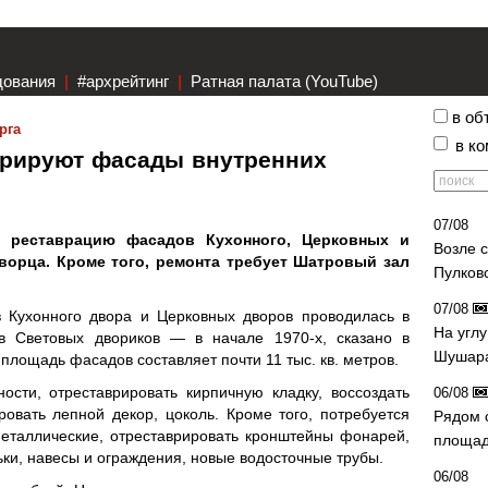
дования
|
#архрейтинг
|
Ратная палата (YouTube)
в об
рга
в к
врируют фасады внутренних
07/08
 реставрацию фасадов Кухонного, Церковных и
Возле 
орца. Кроме того, ремонта требует Шатровый зал
Пулков
07/08
 Кухонного двора и Церковных дворов проводилась в
На угл
в Световых двориков — в начале 1970-х, сказано в
Шушара
площадь фасадов составляет почти 11 тыс. кв. метров.
ости, отреставрировать кирпичную кладку, воссоздать
06/08
ровать лепной декор, цоколь. Кроме того, потребуется
Рядом 
еталлические, отреставрировать кронштейны фонарей,
площад
ьки, навесы и ограждения, новые водосточные трубы.
06/08