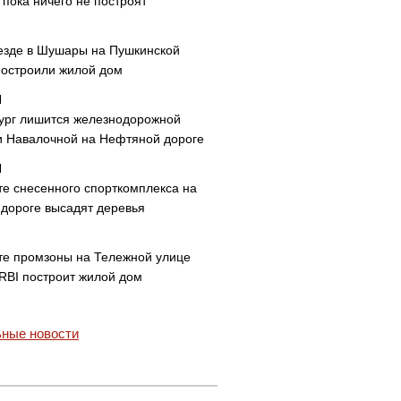
пока ничего не построят
езде в Шушары на Пушкинской
построили жилой дом
ург лишится железнодорожной
и Навалочной на Нефтяной дороге
те снесенного спорткомплекса на
дороге высадят деревья
те промзоны на Тележной улице
 RBI построит жилой дом
ные новости