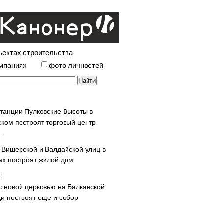
ъектах строительства
омпаниях
фото личностей
станции Пулковские Высоты в
ском построят торговый центр
у Вишерской и Валдайской улиц в
х построят жилой дом
с новой церковью на Балканской
и построят еще и собор