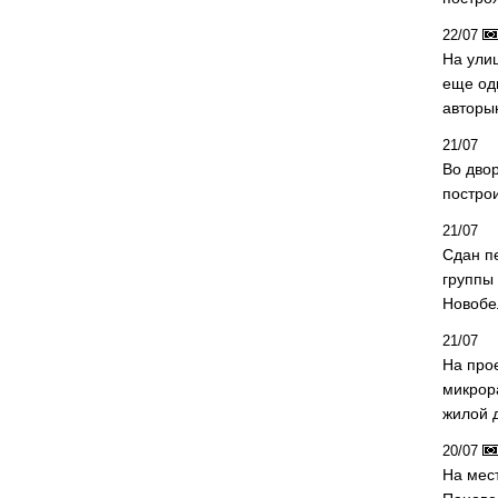
22/07
На ули
еще од
авторы
21/07
Во дво
постро
21/07
Сдан п
группы
Новобе
21/07
На про
микрор
жилой 
20/07
На мес