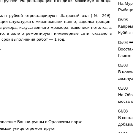
н рублей. На реставрацию отводится максимум полгода
На Мур
Рыбацк
 млн рублей отреставрируют Шатровый зал (№ 249).
06/08
ции штукатурки с живописными панно, заделке трещин,
Капрем
 декора, искусственного мрамора, живописи потолка, а
Куйбыш
го, в зале отремонтируют инженерные сети, сказано в
 срок выполнения работ — 1 год.
05/08
.
Восста
Глинке
05/08
В ново
эксплу
05/08
На Обв
моста 
04/08
В сост
новление Башни-руины в Орловском парке
добави
овской улице отремонтируют