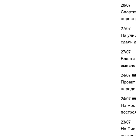
28/07
Спортк
перест
27/07
На ули
сдали д
27/07
Власти 
выявле
24/07
Проект
переде
24/07
На мес
постро
23/07
На Пио
построя