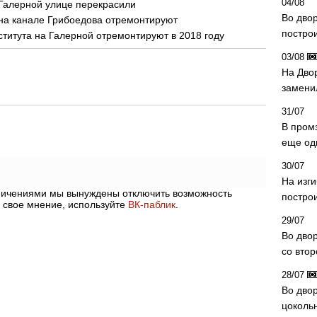
04/08
 Галерной улице перекрасили
Во дво
на канале Грибоедова отремонтируют
постро
титута на Галерной отремонтируют в 2018 году
03/08
На Дво
замени
31/07
В пром
еще од
30/07
На изг
аничениями мы вынуждены отключить возможность
постро
 свое мнение, используйте
ВК-паблик
.
29/07
Во дво
со вто
28/07
Во двор
цоколь