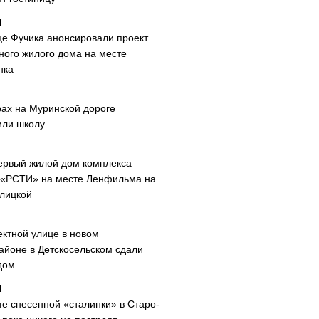
це Фучика анонсировали проект
ного жилого дома на месте
нка
рах на Муринской дороге
или школу
ервый жилой дом комплекса
 «РСТИ» на месте Ленфильма на
лицкой
ектной улице в новом
айоне в Детскосельском сдали
дом
те снесенной «сталинки» в Старо-