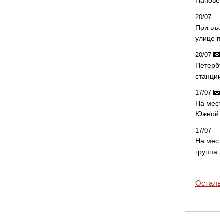
Панове 
20/07
При въ
улице 
20/07
Петерб
станци
17/07
На мес
Южной 
17/07
На мес
группа
Осталь