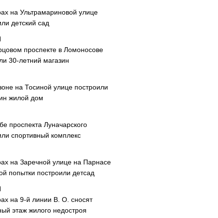
рах на Ультрамариновой улице
или детский сад
рцовом проспекте в Ломоносове
ли 30-летний магазин
зоне на Тосиной улице построили
ин жилой дом
ибе проспекта Луначарского
или спортивный комплекс
рах на Заречной улице на Парнасе
рой попытки построили детсад
ах на 9-й линии В. О. сносят
ный этаж жилого недостроя