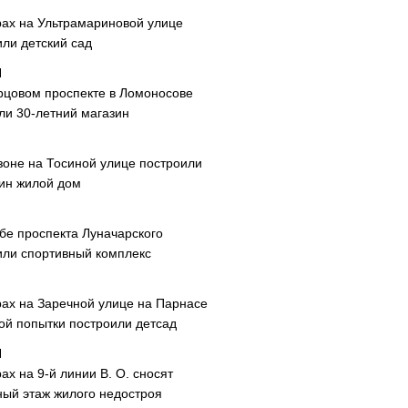
рах на Ультрамариновой улице
или детский сад
рцовом проспекте в Ломоносове
ли 30-летний магазин
зоне на Тосиной улице построили
ин жилой дом
ибе проспекта Луначарского
или спортивный комплекс
рах на Заречной улице на Парнасе
рой попытки построили детсад
ах на 9-й линии В. О. сносят
ный этаж жилого недостроя