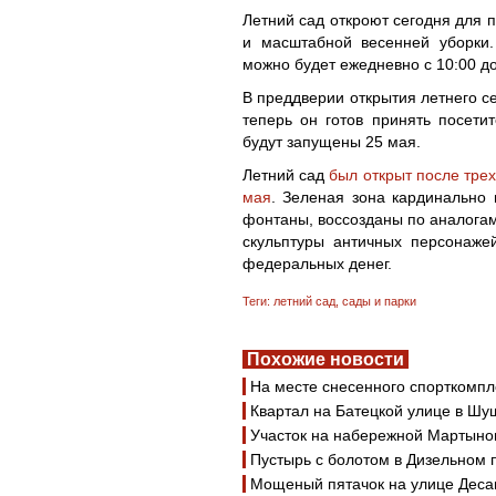
Летний сад откроют сегодня для 
и масштабной весенней уборки
можно будет ежедневно с 10:00 до
В преддверии открытия летнего с
теперь он готов принять посети
будут запущены 25 мая.
Летний сад
был открыт после трех
мая
. Зеленая зона кардинально 
фонтаны, воссозданы по аналога
скульптуры античных персонаже
федеральных денег.
Теги:
летний сад
,
сады и парки
Похожие новости
На месте снесенного спорткомпл
Квартал на Батецкой улице в Шу
Участок на набережной Мартынов
Пустырь с болотом в Дизельном 
Мощеный пятачок на улице Дес