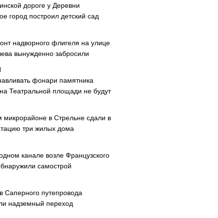
инской дороге у Деревни
ое город построил детский сад
онт надворного флигеля на улице
ева вынужденно забросили
навливать фонари памятника
 на Театральной площади не будут
м микрорайоне в Стрельне сдали в
атацию три жилых дома
одном канале возле Французского
обнаружили самострой
ав Саперного путепровода
ли надземный переход