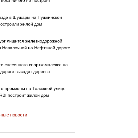
пока ничего не построят
езде в Шушары на Пушкинской
построили жилой дом
ург лишится железнодорожной
и Навалочной на Нефтяной дороге
те снесенного спорткомплекса на
дороге высадят деревья
те промзоны на Тележной улице
 RBI построит жилой дом
ные новости