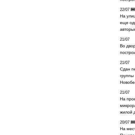
22/07
На ули
еще од
авторы
21/07
Во дво
постро
21/07
Сдан п
группы
Новобе
21/07
На про
микрор
жилой 
20/07
На мес