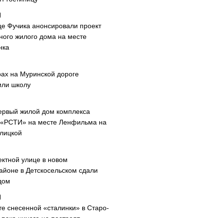
це Фучика анонсировали проект
ного жилого дома на месте
нка
рах на Муринской дороге
или школу
ервый жилой дом комплекса
 «РСТИ» на месте Ленфильма на
лицкой
ектной улице в новом
айоне в Детскосельском сдали
дом
те снесенной «сталинки» в Старо-