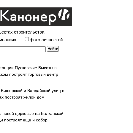
ъектах строительства
омпаниях
фото личностей
станции Пулковские Высоты в
ском построят торговый центр
у Вишерской и Валдайской улиц в
х построят жилой дом
с новой церковью на Балканской
и построят еще и собор