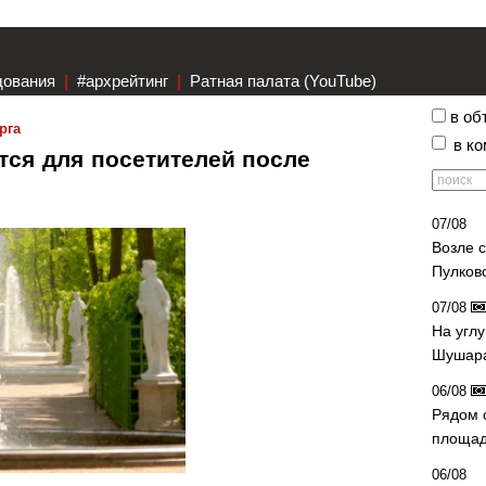
дования
|
#архрейтинг
|
Ратная палата (YouTube)
в об
рга
в к
тся для посетителей после
07/08
Возле 
Пулков
07/08
На угл
Шушара
06/08
Рядом 
площад
06/08