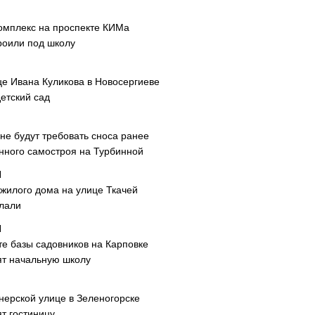
омплекс на проспекте КИМа
роили под школу
це Ивана Куликова в Новосергиеве
етский сад
не будут требовать сноса ранее
нного самостроя на Турбинной
 жилого дома на улице Ткачей
лали
те базы садовников на Карповке
ят начальную школу
нерской улице в Зеленогорске
т гостиницу