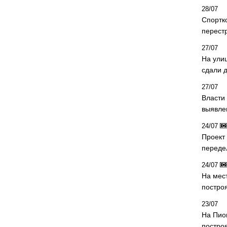
28/07
Спортк
перест
27/07
На ули
сдали д
27/07
Власти 
выявле
24/07
Проект
переде
24/07
На мес
постро
23/07
На Пио
построя