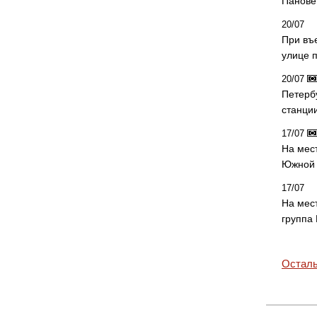
Панове 
20/07
При въ
улице 
20/07
Петерб
станци
17/07
На мес
Южной 
17/07
На мес
группа
Осталь