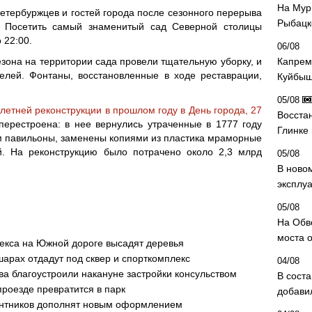
На Мур
петербуржцев и гостей города после сезонного перерыва
Рыбацк
. Посетить самый знаменитый сад Северной столицы
 22:00.
06/08
езона на территории сада провели тщательную уборку, и
Капрем
телей. Фонтаны, восстановленные в ходе реставрации,
Куйбыш
05/08
летней реконструкции в прошлом году в День города, 27
Восста
перестроена: в нее вернулись утраченные в 1777 году
Глинке
м павильоны, заменены копиями из пластика мраморные
й. На реконструкцию было потрачено около 2,3 млрд
05/08
В ново
эксплу
05/08
На Обв
моста 
екса на Южной дороге высадят деревья
шарах отдадут под сквер и спорткомплекс
04/08
а благоустроили накануне застройки консульством
В сост
проезде превратится в парк
добави
антников дополнят новым оформлением