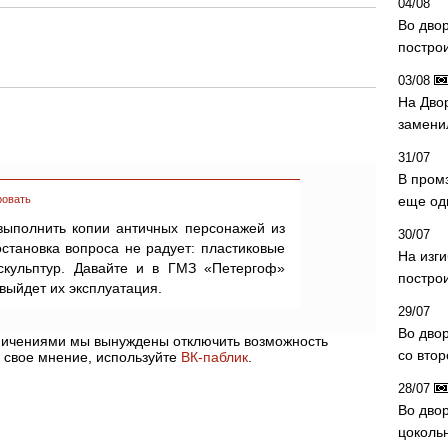
04/08
Во дво
постро
03/08
На Дво
замени
31/07
В пром
ровать
еще од
выполнить копии античных персонажей из
30/07
остановка вопроса не радует: пластиковые
На изг
скульптур. Давайте и в ГМЗ «Петергоф»
постро
выйдет их эксплуатация.
29/07
Во дво
аничениями мы вынуждены отключить возможность
со вто
 свое мнение, используйте
ВК-паблик
.
28/07
Во двор
цоколь