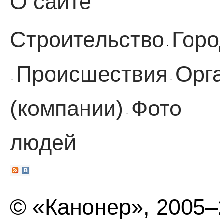
О сайте
Строительство
Горо
·
Происшествия
Орг
·
·
(компании)
Фото
·
людей
© «Канонер», 2005