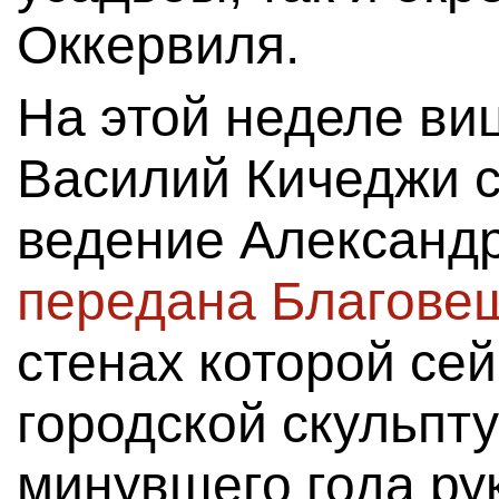
Оккервиля.
На этой неделе ви
Василий Кичеджи с
ведение Александ
передана Благове
стенах которой се
городской скульпт
минувшего года ру