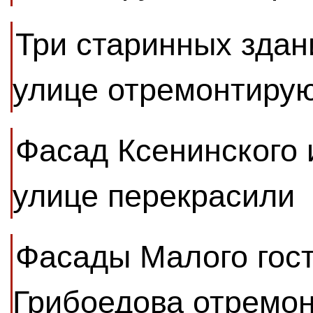
Три старинных здан
улице отремонтиру
Фасад Ксенинского 
улице перекрасили
Фасады Малого гост
Грибоедова отремо