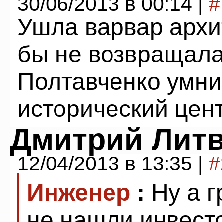
30/06/2013 в 00:14 |
#
Ушла варвар архи
бы не возвращалас
Полтавченко умни
исторический цент
Дмитрий Лит
12/04/2013 в 13:35 |
#
Инженер
:
Ну а г
не нашли инвесто