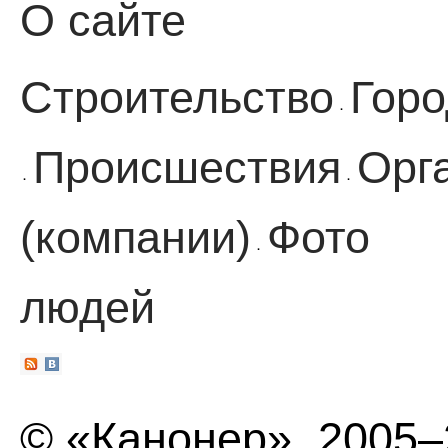
О сайте
Строительство
Горо
·
Происшествия
Орг
·
·
(компании)
Фото
·
людей
© «Канонер», 2005