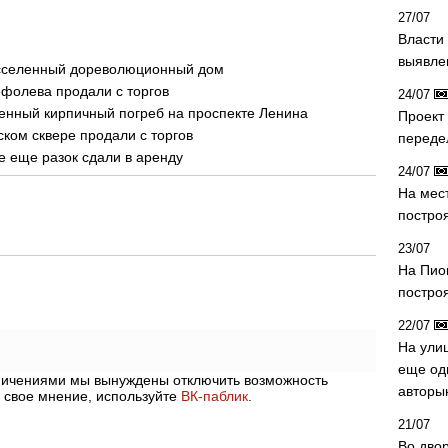
27/07
Власти 
выявле
асселенный дореволюционный дом
фолева продали с торгов
24/07
енный кирпичный погреб на проспекте Ленина
Проект
ком сквере продали с торгов
переде
 еще разок сдали в аренду
24/07
На мес
постро
23/07
На Пио
построя
22/07
На ули
еще од
аничениями мы вынуждены отключить возможность
авторы
 свое мнение, используйте
ВК-паблик
.
21/07
Во дво