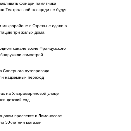
навливать фонари памятника
 на Театральной площади не будут
м микрорайоне в Стрельне сдали в
атацию три жилых дома
одном канале возле Французского
обнаружили самострой
ав Саперного путепровода
ли надземный переход
рах на Ультрамариновой улице
или детский сад
рцовом проспекте в Ломоносове
ли 30-летний магазин