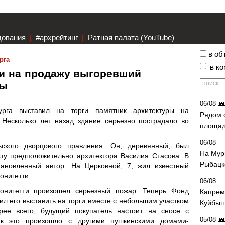
дования
|
#архрейтинг
|
Ратная палата (YouTube)
в об
рга
в к
и на продажу выгоревший
ры
06/08
урга выставил на торги памятник архитектуры на
Рядом 
 Несколько лет назад здание серьезно пострадало во
площад
06/08
ского дворцового правления. Он, деревянный, был
На Мур
кту предположительно архитектора Василия Стасова. В
Рыбацк
тановленный автор. На Церковной, 7, жил известный
онигетти.
06/08
онигетти произошел серьезный пожар. Теперь Фонд
Капрем
л его выставить на торги вместе с небольшим участком
Куйбыш
рее всего, будущий покупатель настоит на сносе с
05/08
ак это произошло с другими пушкинскими домами-