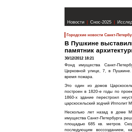
Новости
|
Снос-2025
|
Иссле
Городские новости Санкт-Петербу
В Пушкине выставил
памятник архитекту
30/12/2012 18:21
Фонд имущества Санкт-Петерб
Церковной улице, 7, в Пушкине.
время пожара.
Это один из домов Царскосель
построен в 1820-е годы по прое
1860-х здание перестроил неус
царскосельский зодчий Ипполит М
Несколько лет назад в доме М
имущества Санкт-Петербурга реши
площадью 685 кв. метров. Ско
последующим воссозданием, к