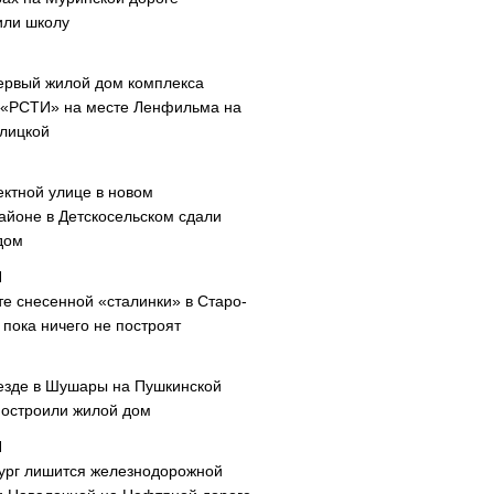
или школу
ервый жилой дом комплекса
 «РСТИ» на месте Ленфильма на
лицкой
ектной улице в новом
айоне в Детскосельском сдали
дом
те снесенной «сталинки» в Старо-
пока ничего не построят
езде в Шушары на Пушкинской
построили жилой дом
ург лишится железнодорожной