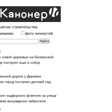
ъектах строительства
омпаниях
фото личностей
с новой церковью на Балканской
и построят еще и собор
инской дороге у Деревни
ое город построил детский сад
онт надворного флигеля на улице
ева вынужденно забросили