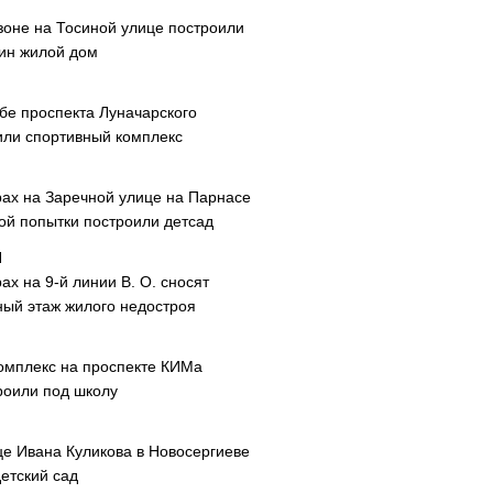
зоне на Тосиной улице построили
ин жилой дом
ибе проспекта Луначарского
или спортивный комплекс
рах на Заречной улице на Парнасе
рой попытки построили детсад
ах на 9-й линии В. О. сносят
ный этаж жилого недостроя
омплекс на проспекте КИМа
роили под школу
це Ивана Куликова в Новосергиеве
етский сад