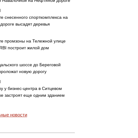
и Навалочной на Нефтяной дороге
те снесенного спорткомплекса на
дороге высадят деревья
те промзоны на Тележной улице
 RBI построит жилой дом
дальского шоссе до Береговой
проложат новую дорогу
ку у бизнес-центра в Ситцевом
ке застроят еще одним зданием
ные новости