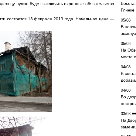
Восста
дельцу нужно будет заключить охранные обязательства
Глинке
ти состоится 13 февраля 2013 года. Начальная цена —
05/08
В ново
эксплу
05/08
На Обв
моста 
04/08
В сост
добави
04/08
Во дво
постро
03/08
На Дво
замени