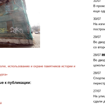
31/07
В пром
еще од
30/07
На изг
постро
29/07
Во дво
со вто
28/07
Во двор
цоколь
олю, использованию и охране памятников истории и
28/07
урга»
Спортк
е к публикации:
перест
27/07
На ули
сдали д
ий