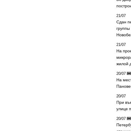
постро
21/07
Сдан п
группы
Новобе
21/07
На про
микрор
жилой 
20/07
На мес
Панове 
20/07
При въ
улице 
20/07
Петерб