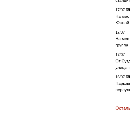
станци
17/07
На мес
Южной 
17/07
На мес
группа
17/07
От Суз
улицы 
16/07
Парков
переул
Осталь