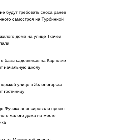
не будут требовать сноса ранее
нного самостроя на Турбинной
 жилого дома на улице Ткачей
лали
те базы садовников на Карповке
ят начальную школу
нерской улице в Зеленогорске
т гостиницу
це Фучика анонсировали проект
ного жилого дома на месте
нка
рах на Муринской дороге