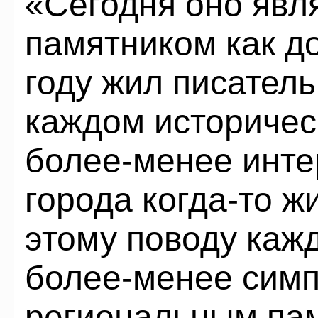
«Сегодня оно явл
памятником как до
году жил писатель
каждом историчес
более-менее инте
города когда-то ж
этому поводу каж
более-менее симп
региональным па