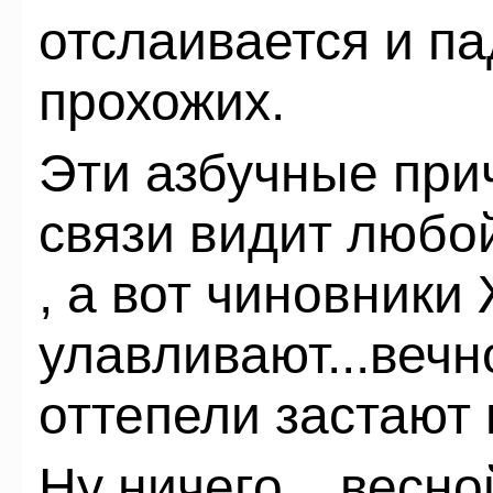
отслаивается и па
прохожих.
Эти азбучные при
связи видит любо
, а вот чиновники 
улавливают...веч
оттепели застают 
Ну ничего ...весн