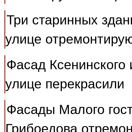
Три старинных здан
улице отремонтиру
Фасад Ксенинского 
улице перекрасили
Фасады Малого гост
Грибоедова отремо