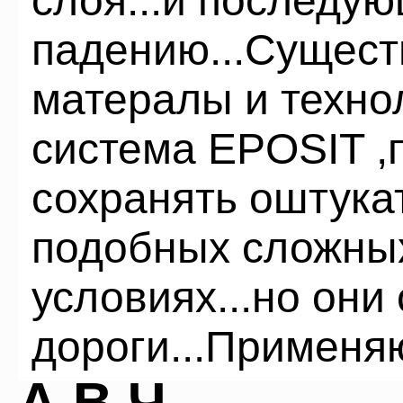
слоя...и последу
падению...Сущес
матералы и техно
система EPOSIT 
сохранять оштук
подобных сложны
условиях...но они
дороги...Применяю
А.В.Ч.