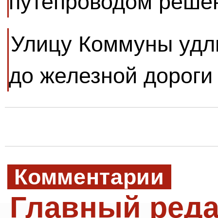
путепроводом решен
Улицу Коммуны удли
до железной дороги
Комментарии
Главный реда