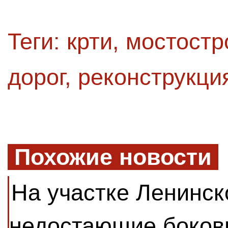
Теги:
крти
,
мостостр
дорог
,
реконструкци
Похожие новости
На участке Ленинск
недостающие боков