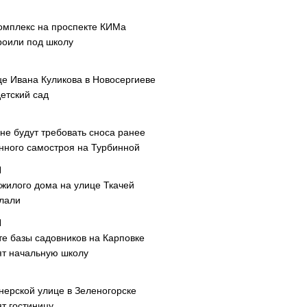
омплекс на проспекте КИМа
роили под школу
це Ивана Куликова в Новосергиеве
етский сад
не будут требовать сноса ранее
нного самостроя на Турбинной
 жилого дома на улице Ткачей
лали
те базы садовников на Карповке
ят начальную школу
нерской улице в Зеленогорске
т гостиницу