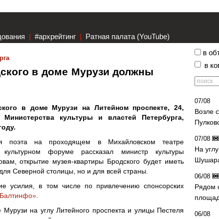
дования
|
#архрейтинг
|
Ратная палата (YouTube)
в об
рга
в к
дского в доме Мурузи должны
07/08
кого в доме Мурузи на Литейном проспекте, 24,
Возле 
 Министерства культуры и властей Петербурга,
Пулков
оду.
07/08
я поэта на проходящем в Михайловском театре
На угл
 культурном форуме рассказал министр культуры
Шушара
вам, открытие музея-квартиры Бродского будет иметь
для Северной столицы, но и для всей страны.
06/08
ие усилия, в том числе по привлечению спонсорских
Рядом 
Балтинфо»
.
площад
 Мурузи на углу Литейного проспекта и улицы Пестеля
06/08