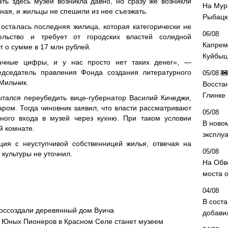
ть здесь музей возникла давно, но сразу же возникли
На Мур
ная, и жильцы не спешили из нее съезжать.
Рыбацк
осталась последняя жилица, которая категорически не
06/08
льство и требует от городских властей солидной
Капрем
т о сумме в 17 млн рублей.
Куйбыш
ачные цифры, и у нас просто нет таких денег», —
едседатель правления Фонда создания литературного
05/08
Мильчик.
Восста
Глинке
тался переубедить вице-губернатор Василий Кичеджи,
аром. Тогда чиновник заявил, что власти рассматривают
05/08
ьного входа в музей через кухню. При таком условии
В ново
й комнате.
эксплу
ция с неуступчивой собственницей жилья, отвечая на
05/08
 культуры не уточнил.
На Обв
моста 
04/08
В сост
воссоздали деревянный дом Вуича
добави
е Юных Пионеров в Красном Селе станет музеем