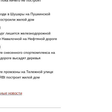
пока ничего не построят
езде в Шушары на Пушкинской
построили жилой дом
ург лишится железнодорожной
и Навалочной на Нефтяной дороге
те снесенного спорткомплекса на
дороге высадят деревья
те промзоны на Тележной улице
 RBI построит жилой дом
ные новости