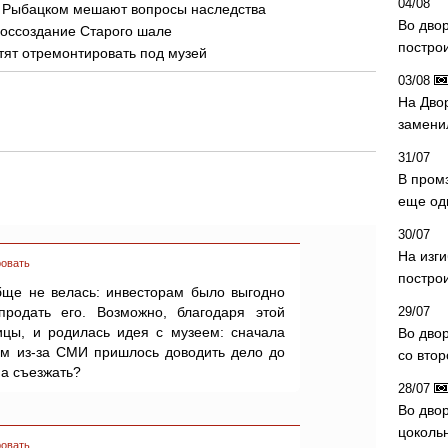
04/08
 Рыбацком мешают вопросы наследства
Во дво
воссоздание Старого шале
постро
тят отремонтировать под музей
03/08
На Дво
замени
31/07
В пром
еще од
30/07
На изг
овать
постро
бще не велась: инвесторам было выгодно
продать его. Возможно, благодаря этой
29/07
цы, и родилась идея с музеем: сначала
Во дво
тем из-за СМИ пришлось доводить дело до
со вто
на съезжать?
28/07
Во двор
цоколь
овать