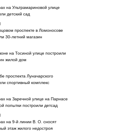
рах на Ультрамариновой улице
или детский сад
рцовом проспекте в Ломоносове
ли 30-летний магазин
зоне на Тосиной улице построили
ин жилой дом
ибе проспекта Луначарского
или спортивный комплекс
рах на Заречной улице на Парнасе
рой попытки построили детсад
ах на 9-й линии В. О. сносят
ный этаж жилого недостроя