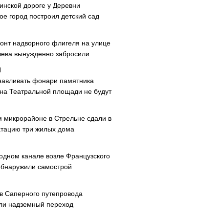
инской дороге у Деревни
ое город построил детский сад
онт надворного флигеля на улице
ева вынужденно забросили
навливать фонари памятника
 на Театральной площади не будут
м микрорайоне в Стрельне сдали в
атацию три жилых дома
одном канале возле Французского
обнаружили самострой
ав Саперного путепровода
ли надземный переход