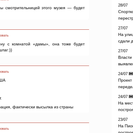
28/07
ры смотрительницей этого музея — будет
Спортк
перест
27/07
На ули
овать
сдали д
ену с комнатой «дамы», она тоже будет
лаг:))
27/07
Власти 
выявле
овать
24/07
США
Проект
переде
24/07
.
На мес
рация, фактически высылка из страны
постро
23/07
На Пио
овать
построя