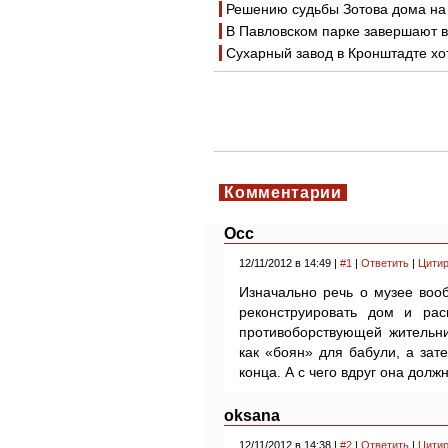
Решению судьбы Зотова дома на
В Павловском парке завершают 
Сухарный завод в Кронштадте хо
Комментарии
Осс
12/11/2012 в 14:49 |
#1
|
Ответить
|
Цитир
Изначально речь о музее воо
реконструировать дом и рас
противоборствующей жительни
как «боян» для бабули, а за
конца. А с чего вдруг она долж
oksana
12/11/2012 в 14:38 |
#2
|
Ответить
|
Цитир