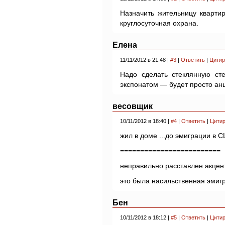
Назначить жительницу кварти
круглосуточная охрана.
Елена
11/11/2012 в 21:48 |
#3
|
Ответить
|
Цитир
Надо сделать стеклянную ст
экспонатом — будет просто анш
весовщик
10/11/2012 в 18:40 |
#4
|
Ответить
|
Цитир
жил в доме ...до эмиграции в 
=========================
неправильно расставлен акцент
это была насильственная эмиг
Бен
10/11/2012 в 18:12 |
#5
|
Ответить
|
Цитир