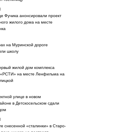
це Фучика анонсировали проект
ного жилого дома на месте
нка
рах на Муринской дороге
или школу
ервый жилой дом комплекса
 «РСТИ» на месте Ленфильма на
лицкой
ектной улице в новом
айоне в Детскосельском сдали
дом
те снесенной «сталинки» в Старо-