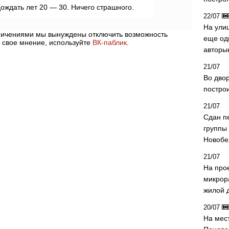
ождать лет 20 — 30. Ничего страшного.
22/07
На ули
аничениями мы вынуждены отключить возможность
еще од
 свое мнение, используйте
ВК-паблик
.
авторы
21/07
Во дво
постро
21/07
Сдан п
группы
Новобе
21/07
На про
микрор
жилой 
20/07
На мес