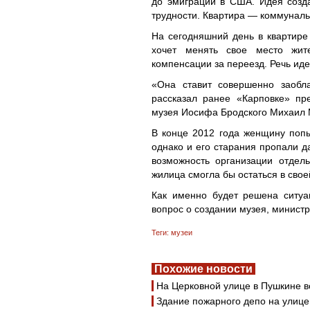
до эмиграции в США. Идея созда
трудности. Квартира — коммуналь
На сегодняшний день в квартире 
хочет менять свое место жите
компенсации за переезд. Речь иде
«Она ставит совершенно заобл
рассказал ранее «Карповке» пр
музея Иосифа Бродского Михаил 
В конце 2012 года женщину попы
однако и его старания пропали д
возможность организации отдел
жилица смогла бы остаться в свое
Как именно будет решена ситуа
вопрос о создании музея, министр
Теги:
музеи
Похожие новости
На Церковной улице в Пушкине 
Здание пожарного депо на улиц