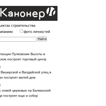
ъектах строительства
омпаниях
фото личностей
станции Пулковские Высоты в
ском построят торговый центр
у Вишерской и Валдайской улиц в
х построят жилой дом
с новой церковью на Балканской
и построят еще и собор