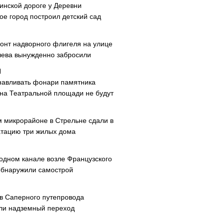
инской дороге у Деревни
ое город построил детский сад
онт надворного флигеля на улице
ева вынужденно забросили
навливать фонари памятника
 на Театральной площади не будут
м микрорайоне в Стрельне сдали в
атацию три жилых дома
одном канале возле Французского
обнаружили самострой
ав Саперного путепровода
ли надземный переход