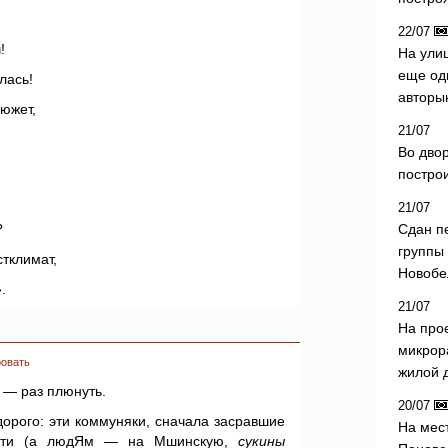
22/07
!
На ули
еще од
лась!
авторы
южет,
21/07
Во дво
постро
21/07
?
Сдан п
группы
тклимат,
Новобе
.
21/07
На про
микрор
овать
жилой 
 — раз плюнуть.
20/07
дорого: эти коммуняки, сначала засравшие
На мес
сти (а людЯм — на Мшинскую,
сукины