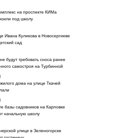
омплекс на проспекте КИМа
роили под школу
це Ивана Куликова в Новосергиеве
етский сад
не будут требовать сноса ранее
нного самостроя на Турбинной
 жилого дома на улице Ткачей
лали
те базы садовников на Карповке
ят начальную школу
нерской улице в Зеленогорске
т гостиницу