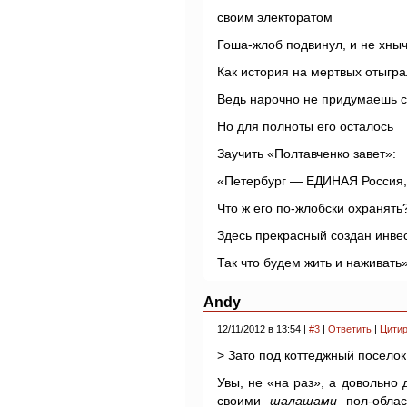
своим электоратом
Гоша-жлоб подвинул, и не хныч
Как история на мертвых отыгра
Ведь нарочно не придумаешь с
Но для полноты его осталось
Заучить «Полтавченко завет»:
«Петербург — ЕДИНАЯ Россия,
Что ж его по-жлобски охранять
Здесь прекрасный создан инвес
Так что будем жить и наживать»
Andy
12/11/2012 в 13:54 |
#3
|
Ответить
|
Цитир
> Зато под коттеджный поселок
Увы, не «на раз», а довольно 
своими
шалашами
пол-обла