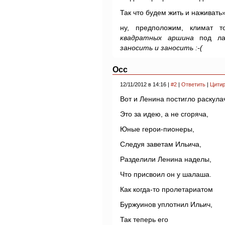
Так что будем жить и наживать»
ну, предположим, климат 
квадратных аршина
под ла
заносить и заносить :-(
Осс
12/11/2012 в 14:16 |
#2
|
Ответить
|
Цитир
Вот и Ленина постигло раскул
Это за идею, а не сгоряча,
Юные герои-пионеры,
Следуя заветам Ильича,
Разделили Ленина наделы,
Что присвоил он у шалаша.
Как когда-то пролетариатом
Буржуинов уплотнил Ильич,
Так теперь его