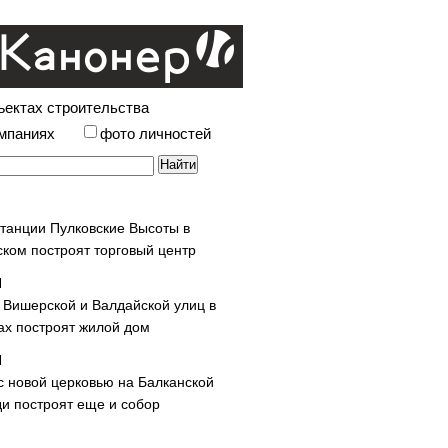
ъектах строительства
омпаниях
фото личностей
станции Пулковские Высоты в
ском построят торговый центр
у Вишерской и Валдайской улиц в
х построят жилой дом
с новой церковью на Балканской
и построят еще и собор