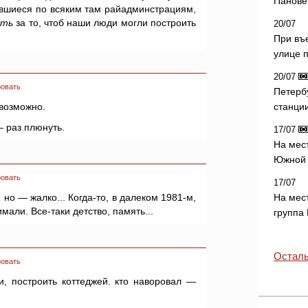
Панове 
вшиеся по всяким там райадминстрациям,
ять
за то, чтоб наши люди могли построить
20/07
При въ
улице 
20/07
овать
Петерб
евозможно.
станци
— раз плюнуть.
17/07
На мес
Южной 
овать
17/07
 но — жалко... Когда-то, в далеком 1981-м,
На мес
мали. Все-таки детство, память...
группа
Осталь
овать
и, построить коттеджей. кто наворовал —