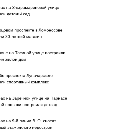
рах на Ультрамариновой улице
или детский сад
рцовом проспекте в Ломоносове
ли 30-летний магазин
зоне на Тосиной улице построили
ин жилой дом
ибе проспекта Луначарского
или спортивный комплекс
рах на Заречной улице на Парнасе
рой попытки построили детсад
ах на 9-й линии В. О. сносят
ный этаж жилого недостроя