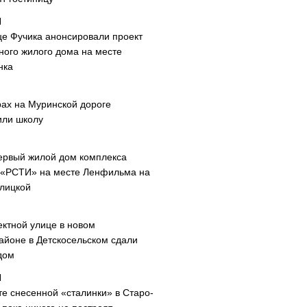
це Фучика анонсировали проект
ного жилого дома на месте
нка
рах на Муринской дороге
или школу
ервый жилой дом комплекса
 «РСТИ» на месте Ленфильма на
лицкой
ектной улице в новом
айоне в Детскосельском сдали
дом
те снесенной «сталинки» в Старо-