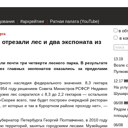
дования
|
#архрейтинг
|
Ратная палата (YouTube)
в об
рга
в к
отрезали лес и два экспоната из
13:19
и почти три четверти лесного парка. В результате
Возле 
ех главных экспонатов оказались за пределами
Пулков
12:17
урного наследия федерального значения. 8,3 гектара
На угл
1954 году решением Совета Министров РСФСР. Недавно
Шушара
узею лес сократился с 8,3 до 2,2 гектаров — остальное
«Скорее всего, там будет построен очередной ресторан
06/08
, от которых и так в Курортном районе проходу нет», —
Рядом 
площад
убернатор Петербурга Георгий Полтавченко, в 2010 году
06/08
ию территорий, занятых городскими лесами. Музейщики