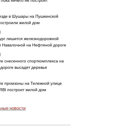
пока ничего не построят
езде в Шушары на Пушкинской
построили жилой дом
ург лишится железнодорожной
и Навалочной на Нефтяной дороге
те снесенного спорткомплекса на
дороге высадят деревья
те промзоны на Тележной улице
 RBI построит жилой дом
ные новости