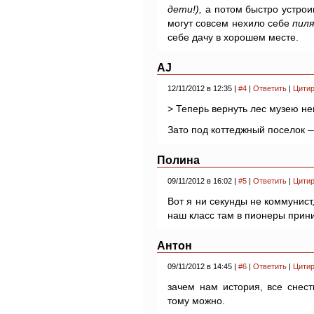
дети!),
а потом быстро устрои
могут совсем нехило себе
пил
себе дачу в хорошем месте.
AJ
12/11/2012 в 12:35 |
#4
|
Ответить
|
Цитир
> Теперь вернуть лес музею н
Зато под коттеджный поселок 
Полина
09/11/2012 в 16:02 |
#5
|
Ответить
|
Цитир
Вот я ни секунды не коммунист,
наш класс там в пионеры прини
Антон
09/11/2012 в 14:45 |
#6
|
Ответить
|
Цитир
зачем нам история, все снест
тому можно.