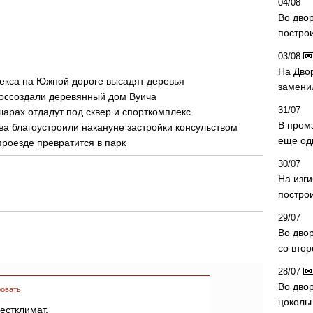
04/08
Во дво
постро
03/08
На Дво
екса на Южной дороге высадят деревья
замени
воссоздали деревянный дом Вуича
31/07
шарах отдадут под сквер и спорткомплекс
В пром
а благоустроили накануне застройки консульством
еще од
проезде превратится в парк
30/07
На изг
постро
29/07
Во дво
со вто
28/07
Во двор
овать
цоколь
естклимат,