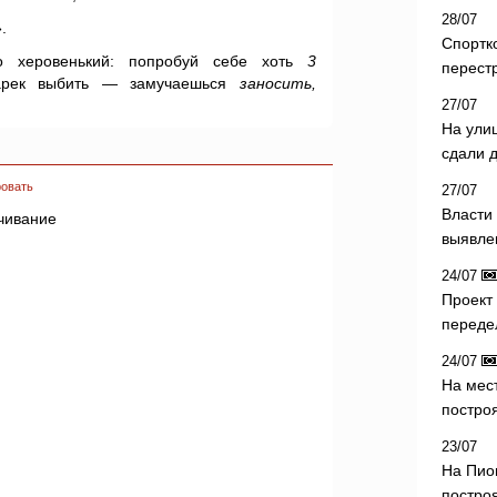
28/07
.
Спортк
то херовенький: попробуй себе хоть
3
перест
рек выбить — замучаешься
заносить,
27/07
На ули
сдали д
овать
27/07
Власти 
ачивание
выявле
24/07
Проект
переде
24/07
На мес
постро
23/07
На Пио
построя