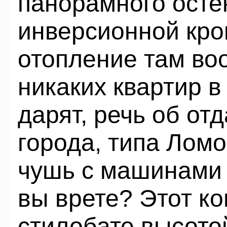
панорамного осте
инверсионной кро
отопление там во
никаких квартир в
дарят, речь об от
города, типа Ломо
чушь с машинами 
вы врете? Этот к
стилобате высотой